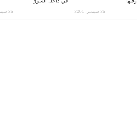
قتها
في داخل السوق
25 سبتمبر، 2001
25 سبتمبر، 2001