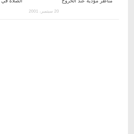
مناظر مؤذية عند الخروج
الصلاة في و
20 سبتمبر، 2001