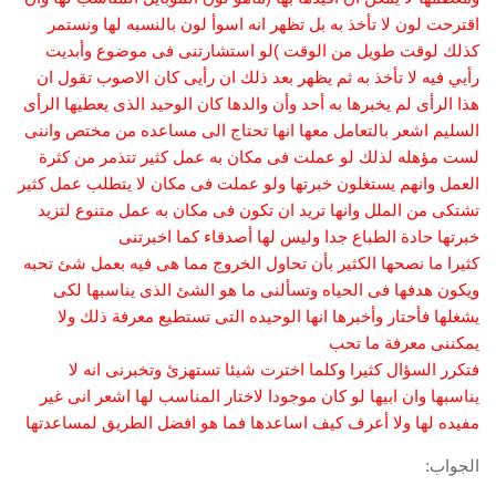
اقترحت لون لا تأخذ به بل تظهر انه اسوأ لون بالنسبه لها ونستمر
كذلك لوقت طويل من الوقت )لو استشارتنى فى موضوع وأبديت
رأيي فيه لا تأخذ به ثم يظهر بعد ذلك ان رأيى كان الاصوب تقول ان
هذا الرأى لم يخبرها به أحد وأن والدها كان الوحيد الذى يعطيها الرأى
السليم اشعر بالتعامل معها انها تحتاج الى مساعده من مختص واننى
لست مؤهله لذلك لو عملت فى مكان به عمل كثير تتذمر من كثرة
العمل وانهم يستغلون خبرتها ولو عملت فى مكان لا يتطلب عمل كثير
تشتكى من الملل وانها تريد ان تكون فى مكان به عمل متنوع لتزيد
خبرتها حادة الطباع جدا وليس لها أصدقاء كما اخبرتنى
كثيرا ما نصحها الكثير بأن تحاول الخروج مما هى فيه بعمل شئ تحبه
ويكون هدفها فى الحياه وتسألنى ما هو الشئ الذى يناسبها لكى
يشغلها فأحتار وأخبرها انها الوحيده التى تستطيع معرفة ذلك ولا
يمكننى معرفة ما تحب
فتكرر السؤال كثيرا وكلما اخترت شيئا تستهزئ وتخبرنى انه لا
يناسبها وان ابيها لو كان موجودا لاختار المناسب لها اشعر انى غير
مفيده لها ولا أعرف كيف اساعدها فما هو افضل الطريق لمساعدتها
الجواب: