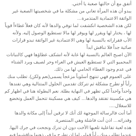
أتفق مع أن حالتها صعبة يا أختي.
يبدو أن هذه المرأة تعاني من مشكلة ما في شخصيتها الصعبة غير
الواثقة الاعتمادية المتذمرة…
لكن هذه الشخصية انكشفت لما توفي والدها لأنه كان فعلاً غطاءاً قوياً
لها ، يختار لها ويقرر لها ويوفر لها مالا تستطيع الوصول إليه. ولأنه
الأب فقراراته بالنسبة لها وهي الاعتمادية غير الواثقة تبدو قرارات
صائبة جداً فلا تناقش ابداً
الآن اصبح العالم بالنسبة لها غابة لأنه انشكف غطاؤها فهي كالنباتات
المحميو التي لا تستطيع العيش في العراء وحر لصيف وبرد الشتاء
في عدم وجود الغطاء الحامي لها من ذلك.
على العموم فهي تنتهج أسلوباً مزعجاً يسمى(نعم ولكن). تطلب منك
رأياً أو تطرح مشكلة ثم تتركك تقدمين الحلول المتتالية وهي تفندها
واحداً واحداً لكي تظهر في النهاية بطلة. نعم البطولة هنا في اظهار كم
هي مكسينة تفتقد والدها… كيف هي مسكينة تتحمل العمل وتخضع
للاسغلال….
أما أنت فالرسالة الموجهة لك أنك لا ترقين أبداً إلى مكانة والدها
وقدراته… اذن أنت فاشلة وهي المنتصرة.
هذه لعبة تفاعلية تلعبها الأخت دون ان تدرك ونجحت في جرك اليها.
عندما تطلب منك رأياً قولي لها ان تطرح ما في ذهنها وناقشيها فيه