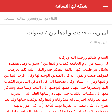
شبكة لكِ النسائية
Skip to content
اللقاء مع البروفيسور عبدالله السبيعي
لى زميله فقدت والدها من 7 سنوات
5 يوليو، 2010
السلام عليكم ورحمة الله وبركاته
لى زميله من ايام الجامعه فقدت والدها من 7 سنوات وهى تفتقده
بشكل غير طبيعى فهى دائمة التفكير فيه والبكاء عليه كلما تعرضت
لموقف صعب و تقول انه كان الصديق الوحيد لها وكان اقرب اليها من
والدتها ومن اى انسان وكان يصحبها الى كل الاماكن التى تريد الذهاب
اليها وينتظرها حتى تنهى عملها ليوصلها الى البيت ويساعدها ويسافر
معها الى مكتبات الكليات حتى تنهى دراساتها العليا التى اعتذرت
عنها بعد وفاته اخبرتنى انه منذ وفاة والدها وقد توقفت حياتها ولم تعد
تفرح بأى شئ تتصل بى تقريبا يوميا لتأخذ رأيى فى امور بديهيه
ومعظمها لا يمكن ان افيدها بها (ماهو لون الموبايل المناسب لها وان