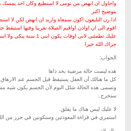
واحاول ان انهض من نومى لا استطيع وكان احد يمسك ر
بتوضيح اكتر
اذا رن التليفون اكون سمعاه واريد ان انهض لكن لا استطي
اقوم الى ان اواذن اواقيم الصلاة تقريبا وقتها استيقظ حت
عليك تطمئنى لانى اوقات يكون ابنى 1 سنة يبكى ولا استطيع ان استجيب لة مع انى سمعاه
جزاك الله خيرا
الجواب:
هذه ليست حالة مرضية بحد ذاها
كل ما هنالك أن العقل يستيقظ قبل الجسم عند الارهاق 
وتسمى هذه الحالة شلل النوم لأن الجسم يكون شبه م
ستخرج..
لا عليك ليس هناك ما يقلق.
استمري في قراءة المعوذتين وستكونين في حرز من الله
والسلام