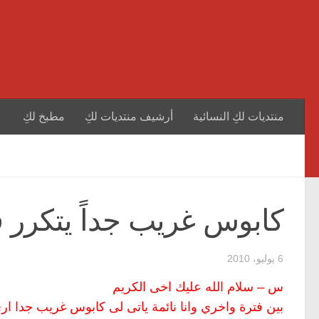
منتديات لكِ النسائية
أرشيف منتديات لكِ
مطبخ لكِ
كابوس غريب جداً يتكرر 
6 يوليو، 2010
س – سلام الله عليك اخى الكريم
بين فترة واخري وانا نائمة ياتى لى كابوس غريب جدا