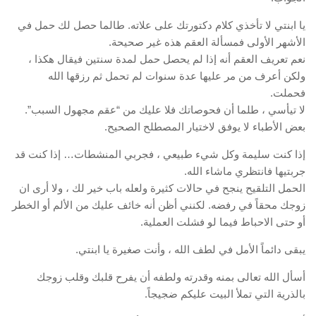
يا ابنتي لا تأخذي كلام دكتورتك على علاته. طالما حصل لك حمل في
الأشهر الأولى فمسألة العقم هذه غير صحيحة.
نعم تعريف العقم أنه إذا لم يحصل حمل لمدة سنتين فيقال هكذا ،
ولكن أعرف من مر عليها عدة سنوات لم تحمل ثم رزقها الله
فحملت.
لا تيأسي ، طلما أن فحوصاتك فلا عليك من “عقم مجهول السبب”.
بعض الأطباء لا يوفق لاختيار المصطلح الصحيح.
إذا كنت سليمة وكل شيء طبيعي ، فجربي المنشطات… إذا كنت قد
جربتيها فانتظري ماشاء الله.
الحمل التلقيح ينجح في حالات كثيرة ولعله باب خير لك ، ولا أرى ان
زوجك محقاً في رفضه. لكنني أظن أنه خائف عليك من الألم أو الخطر
أو حتى الاحباط فيما لو فشلت العملية.
يبقى دائماً الأمل في لطف الله ، وأنت صغيرة يا ابنتي.
أسأل الله تعالى بمنه وقدرته ولطفه أن يفرح قلبك وقلب زوجك
بالذرية التي تملأ البيت عليكم ضجيجاً.