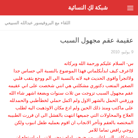
شبكة لكِ النسائية
Skip to content
اللقاء مع البروفيسور عبدالله السبيعي
عقيمة عقم مجهول السبب
9 يوليو، 2010
س- السلام عليكم ورحمة الله وبركاته
لااعرف كيف ابدأبكلماتي فهذا الموضوع بالنسبة الي حساس جدا
ولااتجرأ واقوى الحديث فيه لانه بالنسبة الي الم ووجع يثقب قلبي
الصغير المتعب دكتوري مشكلتي هي انني شخصت على اني عقيمه
عقم مجهول السبب تزوجت من ثلاث سنوات وبضعة اشهر شاء الله
ورزقني الحمل بالشهر الاول ولم اكمل حملي لخطأطبي والحمدلله
على ماكتب ومنذ ذلك الحين ولم ادع مكان الاوذهبت اليه لطلب
العلاج والمحاولات التي جميعها انتهت بالفشل الى ان قررت الطبيبه
المختصه بالعقم وتأخر الانجاب ان اقوم بعمليه طفل انبوب ولكن
زوجي رافض تماما للامر
ومشكلتي ااني اعاني من حرجي امام زوجي لانني لم استطع ان