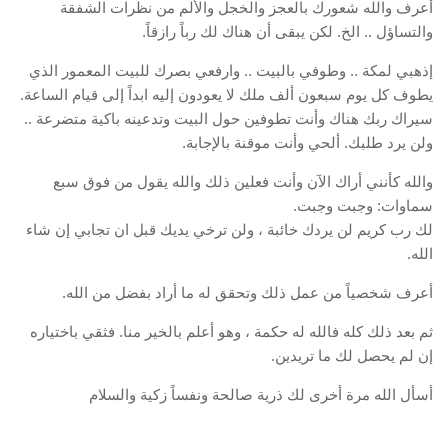
أعرف والله شعورك بالعجز والخجل والألم من نظرات الشفقة
والتساؤل .. الخ. لكن يبقى أن هناك لك رباً رازقاً.
إذهبي لمكة .. وطوفي بالبيت .. وارفعي بصرك للبيت المعمور الذي
يطوف كل يوم سبعون ألف ملك لا يعودون إليه ابداً إلى قيام الساعة.
سيراك ربك هناك وأنت تطوفين حول البيت وتدعينه باكية متضرعة ..
ولن يرد طلبك. ألحي وأنت موقنة بالإجابة.
والله كأنني أراك الآن وأنت فعلين ذلك والله يقول من فوق سبع
سماوات: وجبت وجبت.
لك رب كريم لن يردك خائبة ، ولن ترخي يديك قبل ان تجابي إن شاء
الله.
أعرف شخصياً من عمل ذلك وتحقق له ما أراد بفضل من الله.
ثم بعد ذلك كله فالله له حكمة ، وهو أعلم بالخير منا. فثقي باختياره
إن لم يحصل لك ما تريدين.
أسأل الله مرة أخرى لك ذرية صالحة ونفساً زكية والسلام