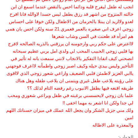
انجب له طفل ليفرح قلبه ودائما احس بالنقص عندما اسمع ان ابن
خالته المتزوج من اشهر قد رزق بطفل ليس حسدا لاوالله فانا افرح
لعدو ولااريد ان يبتلا بالحرمان من الاطفال ولكن خوفا على احساس
زوجي اعرف اني صغيره بالعمر فعمري 21 سنه ولكن احس بان همي
هم امرأه قد طعنت في السن وشاب شعرها
لااعترض على حكم ربي وارجومنه ان يرزقني بالذريه الصالحه لافرح
بها قلبي زوجي الحبيب المحب لي ولدي امل بربي عظيم سبحانه
انصحني كيف اتفادا التفكير بالانجاب لانني سمعت بانه له تأثير في
التأخير وليس بيدي حيله وكيف اصبر زوجي واطمأنه لااعرف فوجهني
ياابي العزيز لاطمئن قلبي الضعيف واراعي شعور زوجي الذي لااقوى
على رؤيته يلاعب طفل غيري ويتمنى ان يلاعب طفله وهل هناك
طريقه اقنعه فيها بطفل الانبوب رغم رفضه التام لذلك ؟؟
علما بان زوجي لايحسسني برغبته في طفل ويراعي شعوري ومحب
لي جدا ولكن انا اشعر به مهما اخفى !!
ولك مني جزيل الشكر وان يجعل الله عملك في ميزان حسناتك اللهم
امين
والمعذره على الاطاله
الجواب: