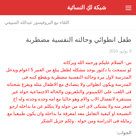
شبكة لكِ النسائية
Skip to content
اللقاء مع البروفيسور عبدالله السبيعي
طفل انطوائي وحالته النفسية مضطربة
9 يوليو، 2010
س- السلام عليكم ورحمه الله وبركاته
لو سمحت يا دكتور يوجد مشكله لطفل يبلغ من العمر 5 اعوام ويدخل
المدرسة لاول مرة وحالته النفسية مضطربة ويقطع كتبه فى
المدرسة ويكون انطوائى ولا يتصادق مع الاطفال مثله ويفرغ شحناته
فى اللعب على الكمبيوتر والتلفزيون والحالة الاجتماعية حوله غير
مستقرة لانفصال الاب والام وهو حاليا مع امه وجده وجدته وله اخ
اصغر منه ولا يشتكى لاى احد من حوله ولا يتكلم عن ما بداخله ارجو
النصيحة او كيفية التعامل معه لمعرفة ما بداخله وان يكون طبيعيا مع
زمايله فى الدراسة ومن حوله . ولكم جزيل الشكر
الجواب: