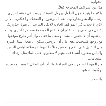
الجواب:
هذا من المواقف المحرجة فعلاً.
وأكثر ما يثير فضول الطفل ويجعل الموقف يرسخ في ذهنه أنه يرى
ارتباك والديه ومحاولاتهما نفي الموضوع أو الضحك أو الانكار… الأمر
لاذي لا يحدث في المواقف العادية 0(يكاد المريب أن يقول خذوني).
يفضل في ظني والله اعلم أن لا تفتح الموضوع معه مرة أخرى. يجب
ان تنبهه أن لا يحضن بالبنت أو يفعل ما فعل ، وان أثار طرح موقفها
مع زوجها فلتتحدث معه على أن الزوجين يمكن أن يفعلا أشياء كثيرة
مثل التقبيل على الفم والحضن مثلاً ، لكنهما لا يفعلانه لباقي الناس…
والناس يفعلون أشياء في بيتهم لا يفعلونها على الملأ مثل ارتداء
البيجاما…
من المهم الاستمرار في المراقبة والتأكد أن الطفل لا يعبث مع غيره
أو يُعبث به هو.
والسلام