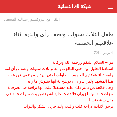
شبكة لكِ النسائية
Skip to content
اللقاء مع البروفيسور عبدالله السبيعي
طفل الثلاث سنوات ونصف رأى والديه اثناء
علاقتهم الحميمة
6 يوليو، 2010
س – السلام عليكم ورحمة الله وبركاتة
استاذنا الجليل ابن اختى البالغ من العمر ثلاث سنوات ونصف رأى امة
وابيه اثناء علاقتهم الحميمية وحاولت اختى ان تلهية وتنفي عن عقلة
هذا المشهد ولكن بدون ان توضح لة انها تشوش ما راه
وهى خائفة من تاثير ذلك عليه مستقبلا علما انها تراقبة فى تصرفاتة
مع اصحابه من الجيران فلاحظت علية انه يحضن بنت من اصحابه فى
مثل سنة تقريبا
نرجو الافادة لإراحة قلب والدته ولك جزيل الشكر والثواب