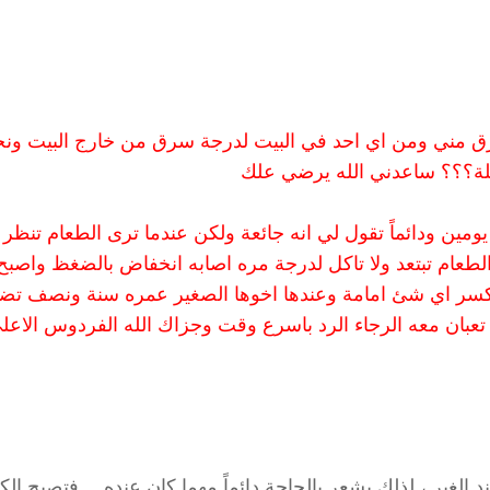
ليه انه يسرق مني ومن اي احد في البيت لدرجة سرق من خارج البيت ونح
لة؟؟؟ ساعدني الله يرضي علك
م بكاملة او يومين ودائماً تقول لي انه جائعة ولكن عندما ترى الطعام تنظر
لطعام تبتعد ولا تاكل لدرجة مره اصابه انخفاض بالضغظ واصبح
تاكسر اي شئ امامة وعندها اخوها الصغير عمره سنة ونصف تض
تعبان معه الرجاء الرد باسرع وقت وجزاك الله الفردوس الاعل
د الغير ، لذلك يشعر بالحاجة دائماً مهما كان عنده… فتصبح الك