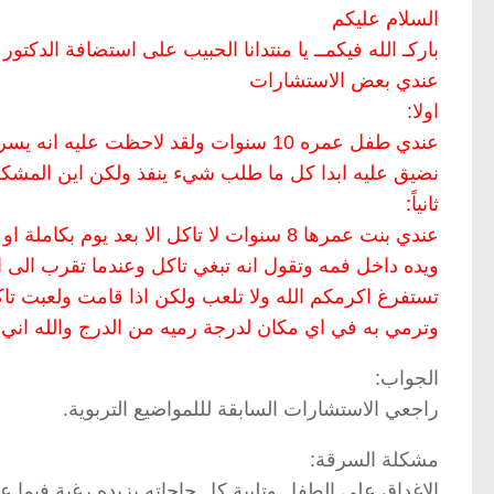
السلام عليكم
باركـ الله فيكمــ يا منتدانا الحبيب على استضافة الدكتور
عندي بعض الاستشارات
اولا:
عندي طفل عمره 10 سنوات ولقد لاحظت ع
نضيق عليه ابدا كل ما طلب شيء ينفذ ولكن اين المشك
ثانياً:
عندي بنت عمرها 8 سنوات لا تاكل الا بعد يو
ويده داخل فمه وتقول انه تبغي تاكل وعندما تقرب الى ا
تستفرغ اكرمكم الله ولا تلعب ولكن اذا قامت ولعبت 
وترمي به في اي مكان لدرجة رميه من الدرج والله اني 
الجواب:
راجعي الاستشارات السابقة لللمواضيع التربوية.
مشكلة السرقة:
الاغداق على الطفل وتلبية كل حاجاته يزيده رغبة فيما عن