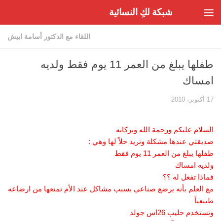
شبكة لكِ النسائية
Skip to content
اللقاء مع الدكتور أسامة ابيش
طفلها يبلغ من العمر 11 يوم فقط ولديه
امساك
17 أكتوبر، 2010
السلام عليكم ورحمة الله وبركاته
صديقتي عندها مشكلة وتريد حلاً لها وهي :
طفلها يبلغ من العمر 11 يوم فقط
ولديه امساك
فماذا تفعل له ؟؟
مع العلم بأنه يرضع صناعي بسبب مشاكل عند الأم تمنعها من ارضاعه
طبيعياً
وتستخدم حليب 26اس جولد