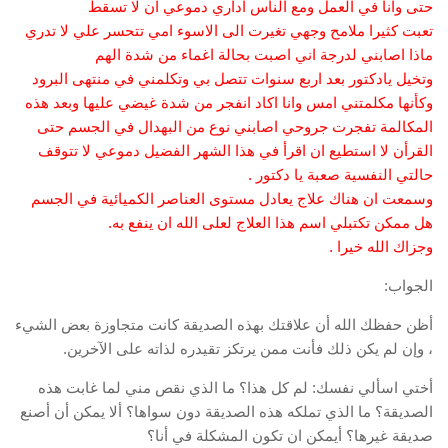
حتى وانا في العمل ومع الناس اداري دموعي ان لا تسقط
تعبت كثيرا ملامح وجهي تغيرت الى الاسوء امي تتحسر علي لا تدري
ماذا اصابني لدرجة اني اصبت بحالة اغماء من شدة الهم
وتخيل يادكتور بعد اربع سنوات تتصل بي وتكلمني في منتهى البرود
وكأنها مكلمتني امس وانا اكاد انفجر من شدة غيضي عليها وبعد هذه
المكالمة تفجرت جروحي اصابني نوع من البهدال في الجسم حتى
القرأن لا استطيع ان اقرأ في هذا الشهر الفضيل دموعي لا تتوقف
حالتي النفسية صعبة يا دكتور .
وسمعت ان هناك علاج يعادل مستوى العناصر الكميائية في الجسم
هل ممكن تكتبلي اسم هذا العلاج لعلى الله ان ينفع به.
وجزاك الله خيرا .
الجواب:
أظن حفظك الله أن علاقتك بهذه الصديقة كانت متجاوزة بعض الشيء
، وإن لم يكن ذلك فأنت ممن يرتكز تقيدره لذاته على الآخرين.
أختي اسألي نفسك: لم كل هذا؟ ما الذي نقص مني لما غابت هذه
الصديقة؟ ما الذي تملكه هذه الصديقة دون سواها؟ ألا يمكن أن أصنع
صديقة غيرها؟ أيمكن ان تكون المشكلة في أنا؟