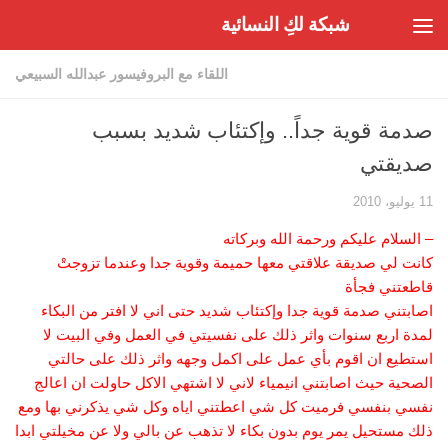
شبكة لكِ النسائية
Skip to content
اللقاء مع البروفيسور عبدالله السبيعي
صدمة قوية جداً.. وإكتئاب شديد بسبب
صديقتي
11 يوليو، 2010
– السلام عليكم ورحمة الله وبركاته
كانت لي صديقة علاقتي معها حميمة وقوية جدا وعندما تزوجتْ
قاطعتني فجأة
اصابتني صدمة قوية جدا وإكتئاب شديد حتى اني لا افتر من البكاء
لمدة اربع سنوات واثر ذلك على نفسيتي في العمل وفي البيت لا
استطيع ان اقوم بأي عمل على اكمل وجهه واثر ذلك على حالتي
الصحية حيث اصابتني انيمياء لاني لا اشتهي الاكل حاولت ان اعالج
نفسي بنفسي فرميت كل شي اعطتني اياه وكل شي يذكرني بها ومع
ذلك مستحيل يمر يوم بدون بكاء لا تذهب عن بالي ولا عن مخيلتي ابدا