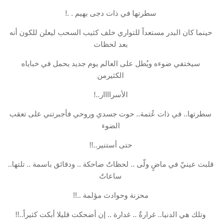
سطرتها في ذات دجى بهيم . .!
حينما كان البدر مستعداً للتواري خلف كثيب السحب ليعلن للكون أنه
بعد لحظات
سيختفي ضوءه ويُطل على العالم يوم جديد يحمل في خباياه
الكثيرمن
الأسراااار..!
سطرتها.. في ذات عُتمة.. حوت جسدي وروحي فأجبرتني على تعقب
الضوء
حتى أستنير..!!
قلبت عينيّ في ماضٍ ولّى .. لحظاتٌ ضاحكة .. ودقائق باسمة .. تلتها..
ساعاتٌ
محزنة وحوادث مؤلمة ..!!
وتلك هي الدنيا.. غرارةٌ .. غدارة .. إن أضحكت قليلا أبكت كثيراً..!!