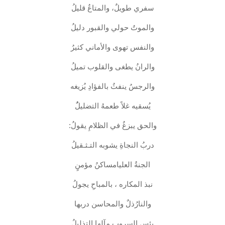
سفري طويلٌ، والمتاعُ قليلُ
والموتُ حولي والقبور دليلُ
والنفس تهوى والأماني كثيرُ
والرانُ يطغى والقلوب تميلُ
والرجسُ ينفثُ بالفؤادِ يُزيغه
يُسقيه غلاً طعمهُ التضليلٌُ
والحق يبزغُ في الظلامِ يقولُ:
دربُ النجاةِ يشوبه التـثـقيلُ
الجنةُ العليامساكنُ مؤمنٍ
نبذ المكاره ، بالمباحِ يجولُ
والنارُذلٌ والمحاسن دربها
بئس السروبِ مآلها التذليلُ