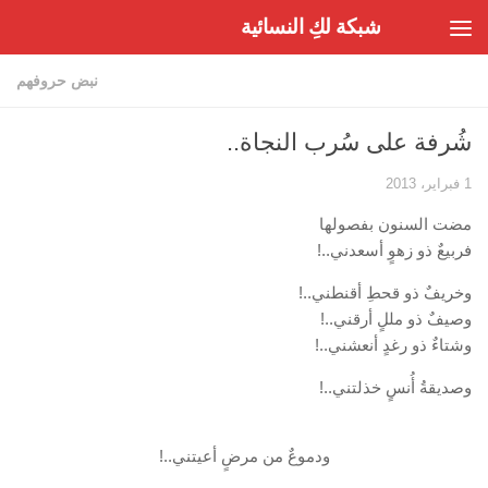
شبكة لكِ النسائية
Skip to content
نبض حروفهم
شُرفة على سُرب النجاة..
1 فبراير، 2013
مضت السنون بفصولها
فربيعٌ ذو زهوٍ أسعدني..!
وخريفٌ ذو قحطِ أقنطني..!
وصيفٌ ذو مللٍ أرقني..!
وشتاءٌ ذو رغدٍ أنعشني..!
وصديقةُ أُنسٍ خذلتني..!
ودموعٌ من مرضٍ أعيتني..!