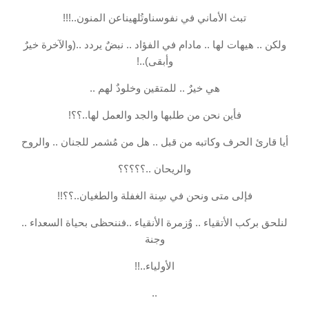
تبث الأماني في نفوسناوتُلهيناعن المنون..!!!
ولكن .. هيهات لها .. مادام في الفؤاد .. نبضٌ يردد ..(والآخرة خيرٌ
وأبقى)..!
هي خيرٌ .. للمتقين وخلودٌ لهم ..
فأين نحن من طلبها والجد والعمل لها..؟؟!
أيا قارئ الحرف وكاتبه من قبل .. هل من مُشمر للجنان .. والروح
والريحان ..؟؟؟؟؟‍‍‍‍‍‍‍‍
فإلى متى ونحن في سِنة الغفلة والطغيان..؟؟!!
لنلحق بركب الأتقياء .. وُزمرة الأنقياء ..فننحظى بحياة السعداء ..
وجنة
الأولياء..!!
..