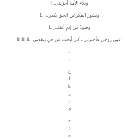
وبلاء الأمة أحزنني..!
ونشوز الفكرعن الحق يكدرني..!
وطودٌ من إثمِ أثقلني..!
أعيى روحي فأجبرني.. كي أبحث عن حلٍ ينقذني ..!!!!!!!!!!
.
.
خ
ا
ط
ر
ت
ي
ه
ذ
ه