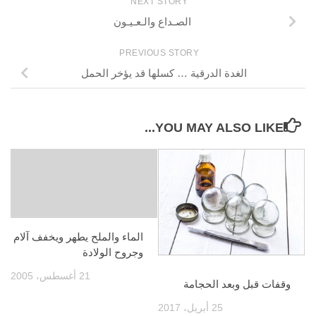
NEXT STORY
الصـداع والـعـيـون
PREVIOUS STORY
الغدة الدرقية … كسلها قد يؤخر الحمل
YOU MAY ALSO LIKE...
الماء والملح يطهر ويخفف آلام
وجروح الولادة
21 أغسطس، 2005
وقفات قبل وبعد الحجامة
25 أبريل، 2017