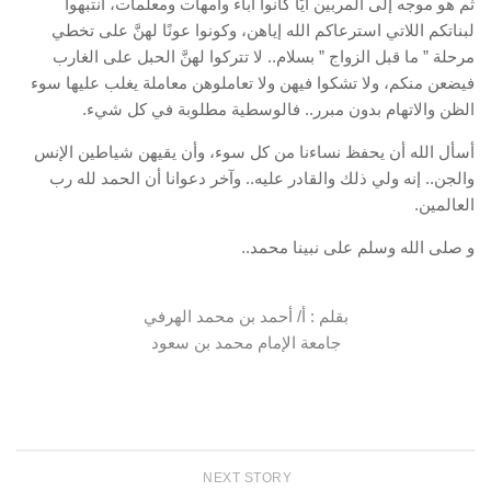
ثم هو موجه إلى المربين أيًا كانوا آباء وأمهات ومعلمات، انتبهوا
لبناتكم اللاتي استرعاكم الله إياهن، وكونوا عونًا لهنَّ على تخطي
مرحلة ” ما قبل الزواج ” بسلام.. لا تتركوا لهنَّ الحبل على الغارب
فيضعن منكم، ولا تشكوا فيهن ولا تعاملوهن معاملة يغلب عليها سوء
الظن والاتهام بدون مبرر.. فالوسطية مطلوبة في كل شيء.
أسأل الله أن يحفظ نساءنا من كل سوء، وأن يقيهن شياطين الإنس
والجن.. إنه ولي ذلك والقادر عليه.. وآخر دعوانا أن الحمد لله رب
العالمين.
و صلى الله وسلم على نبينا محمد..
بقلم : أ/ أحمد بن محمد الهرفي
جامعة الإمام محمد بن سعود
NEXT STORY