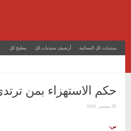
منتديات لكِ النسائية
أرشيف منتديات لكِ
مطبخ لكِ
حكم الاستهزاء بمن ترتد
25 سبتمبر، 2001
س: