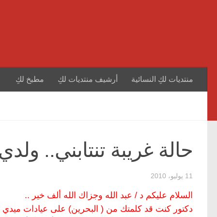
منتديات لكِ النسائية
أرشيف منتديات لكِ
مطبخ لكِ
حالة غريبة تنتابني.. ول
11 يوليو، 2010
السلام عليكم د / عبد الله وجزاك الله ألف خير ..
دكتور كنت قد كلمتك من ( البحرين) على عيادات ميدي 