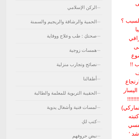
ى
الركن الإسلامي
السبب ؟
الحمية والرشاقة والريجيم والسمنة
ا
صحتكِ : طب وعلاج ووقاية
افي
لى
همسات زوجية
ضوع
 !!
نصائح وتجارب منزلية
ف
أطفالنا
رتجاع
اليسار
الحقيبة التربوية للمعلمة والطالبة
!!!!
نماركي)
لمسات فنية وأشغال يدوية
ن كتبته
كتب لكِ
نفسي
شد ‘
نبض حروفهم