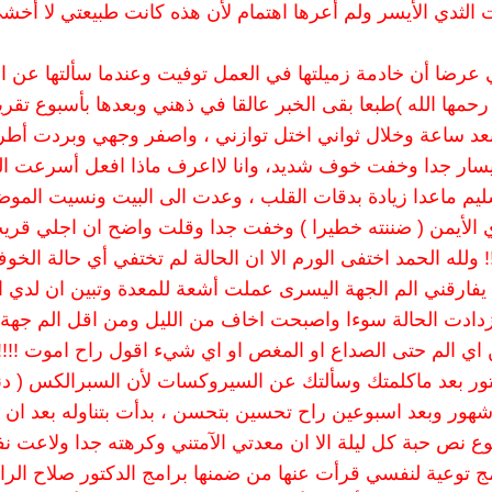
الثدي الأيسر ولم أعرها اهتمام لأن هذه كانت طبيعتي لا أخش
 عرضا أن خادمة زميلتها في العمل توفيت وعندما سألتها عن 
حمها الله )طبعا بقى الخبر عالقا في ذهني وبعدها بأسبوع تقريب
د ساعة وخلال ثواني اختل توازني ، واصفر وجهي وبردت أطر
يسار جدا وخفت خوف شديد، وانا لااعرف ماذا افعل أسرعت ا
يم ماعدا زيادة بدقات القلب ، وعدت الى البيت ونسيت المو
الأيمن ( ضننته خطيرا ) وخفت جدا وقلت واضح ان اجلي قريب
! ولله الحمد اختفى الورم الا ان الحالة لم تختفي أي حالة الخو
يفارقني الم الجهة اليسرى عملت أشعة للمعدة وتبين ان لدي ا
زدادت الحالة سوءا واصبحت اخاف من الليل ومن اقل الم جهة 
اي الم حتى الصداع او المغص او اي شيء اقول راح اموت !!!!!!!
كتور بعد ماكلمتك وسألتك عن السيروكسات لأن السبرالكس ( د
خبرتني ان السيروكسات ممتاز واستمري عليه لمدة6 شهور وبعد اسبوعين راح تحسين بتحسن ، بدأت بتناوله بعد ا
وع نص حبة كل ليلة الا ان معدتي الآمتني وكرهته جدا ولاعت 
مج توعية لنفسي قرأت عنها من ضمنها برامج الدكتور صلاح الرا