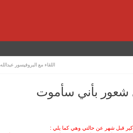
اللقاء مع البروفيسور عبدالله
دي شعور بأني سأموت
كير قبل شهر عن حالتي وهي كما يلي :