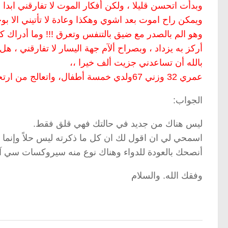
وبدأت اتحسن قليلا ، ولكن أفكار الموت لا تفارقني ابدا 
ويمكن راح اموت بعد اشوي وهكذا وعادة لا تأتيني الا 
وهو الم بالصدر مع ضيق بالتنفس وتعرق !!! وما أدراك 
أركز به يزداد ، وبصراح ألآم جهة اليسار لا تفارقني ، ه
بالله أن تساعدني جزيت ألف خيرا ،،
عمري 32 وزني 67ولدي خمسة أطفال، واتعالج من ارتجاع المريء دون جدوى!!
الجواب:
ليس هناك من جديد في حالتك فهي قلق فقط.
اسمحي لي ان اقول لك ان كل ما ذكرته ليس حلاً وإنما ه
أنصحك بالعودة للدواء وهناك نوع منه سيروكسات سي آر
وفقك الله. والسلام