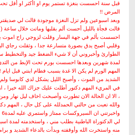
قبل سنة احسست بنغزة تستمر يوم او اأكثر او أقل تحت 
المرض !!
وبعد اسبوعين ولم تزل النغزة موجودة قالت لي صديقتي
قالت فجأة بالليل أحست ألم بقلبها وماتت خلال ساعة ( ر
احسست بألم في جهة اليسار وقلت لزوجي راح اموت بع
وقلبي أصبح يدق بصورة متسارعة جدا ، وثقلت رجاي ال
الطوارئ وأخبروني أن لا شيء الضغط جيد والتخطيط سل
لمدة شهرين وبعدها احسست بورم تحت الإبط من الثدي 
المهم الورم لم يكن الا غدة بسبب فطام ابنتي قبل ايام !
الشديد من الموت ، وأصبح الليل يشكل لدي كابوسا ولم 
في المريء المهم دكتور أطلت عليك جزاك الله خيرا ، ا
، الا ان الحالة الان تطورت وأصبحت اخاف ليل نهار ومن 
والله تعبت من حالتي الحمدلله على كل حال ، المهم د
وا
لي الدكتوراة الباطنية بطلب مني ، واستخدمته لمدة اسب
منه واستخرت الله وأوقفته وبدأت بالدعاء الشديد و برا