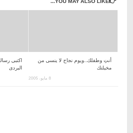
YOU MAY ALSO LIKE...
أنتِ وطفلك..ويوم نجاح لا ينسى من
اكتبى رسال
مخيلتك
البردى
8 مايو، 2005