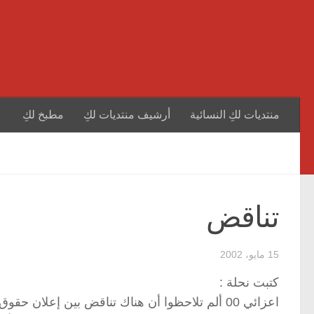
منتديات لكِ النسائية
أرشيف منتديات لكِ
مطبخ لكِ
تناقض
15 مايو، 2002
كتبت نحلة :