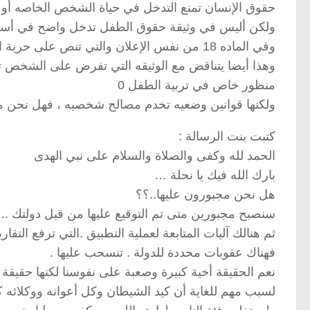
حقوق الإنسان تمنع التدخل في حياة الشخص الخاصه أو أ
ولكن أليس في وثيقة حقوق الطفل تدخل واضح في أس
وفي الماده 18 من نفس الإعلان والتي تنص على حرية الشخص في التفكير و الضمير والدين ،
وهذا أيضا يتناقض مع الوثيقه التي تفرض على الشخص 
منظور خاص في تربية الطفل 0
ولكنها قوانين وضعيه تخدم مصالح شخصيه ، فهل نحن م
كتبت بنت الرسالة :
الحمد لله وكفى والصلاة والسلام على نبي الهدى
بارك الله فيك يا نحلة …
هل نحن مجبورون عليها..؟؟
سنصبح مجبورين متى تم التوقيع عليها من قبل دولتك .. لأ
ثم هنالك آليات المتابعة لعملية التطبيق .التي ترفع التقا
فهناك عقوبات محددة للدولة . تنسحب عليها .
نعم الحقيقة أخية كبيرة وصعبة على نفوسنا لكنها حقيقة …و
لسبب مهم للغاية أن كيد الشيطان وكل أعوانه ووكلائه كا