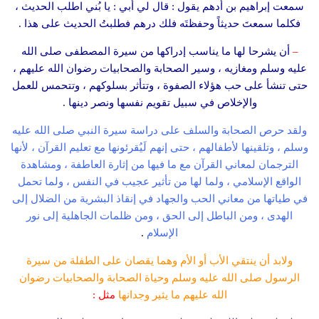
سمعت إبراهيم بن أدهم يقول : قال لي أبي : يا بُني اطلب الحديث ،
فكلما سمعتَ حديثاً وحفظتَه فلك درهم فطلبتُ الحديث على هذا .
–
أن يشرحا لها ما يناسب إدراكها من سيرة المصطفى صلى الله
عليه وسلم ومغازيه ، وسير الصحابة والصحابيات رضوان الله عليهم ،
حتى تنشأ على حب هؤلاء الصفوة ، وتتأثر بسلوكهم ، وتتحمس للعمل
والإخلاص في سبيل تقويم نفسها ونصر دينها .
ولقد حرص الصحابة والسلف على دراسة سيرة النبي صلى الله عليه
وسلم ، وتلقينها لأطفالهم ، حتى إنهم لَيُقرئونها مع تعليم القرآن ، لأنها
الترجمان لمعاني القرآن مع ما فيها من إثارة العاطفة ، ومشاهدة
الواقع الإسلامي ، ولما لها من تأثير عجيب في النفس ، ولما تحمل
في طياتها من معاني الحب والجهاد في إنقاذ البشرية من الضلال إلى
الهدى ، ومن الباطل إلى الحق ، ومن ظلمات الجاهلية إلى نور
الإسلام
.
ولابد أن ينتقي الأب أو الأم وهما يقصان على الطفلة من سيرة
الرسول صلى الله عليه وسلم وحياة الصحابة والصحابيات رضوان
الله عليهم ما يثير وجدانها
مثل :