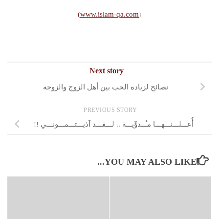
www.islam-qa.com)
(
Next story
نصائح لزياده الحب بين أهل الزوج والزوجه
PREVIOUS STORY
أُعـــلـــنـــهـــا مـُــدوِّيـــة .. لـــقـــد آذيـــتـــمـــونـــي !!
YOU MAY ALSO LIKE...