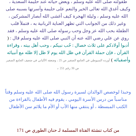
طفولته صلى الله عليه وسلم ، وبعض حياته عند حليمة السعدية ،
وكيف أغدق الله تعالى الخير والنعم على حليمة وأسرتها بسببه صلى
الله عليه وسلم ، وليلة الهجرة كيف أغشى الله أبصار المشركين ،
وغير ذلك من الجوانب التي تظهر العناية الربانية به ، فتملأ قلب
الطفلة بحب الله عز وجل وحب رسوله صلى الله عليه وسلم ، فقد
روي عن علي رضي الله عنه أن النبي صلى الله عليه وسلم قال :
(
أدبوا أولادكم على ثلاث خصال : حُب نبيكم ، وحب أهل بيته ، وقراءة
القرآن ، فإن حملة القرآن في ظل الله يوم لا ظل إلا ظله مع أنبيائه
وأصفيائه
)
أورده السيوطي في الجامع الصغير ص 25 ، وضعفه الألباني في ضعيف الجامع الصغير
،
ص 36 رقم 251
وحبذا لو
خصص الوالدان لسيرة رسول الله صلى الله عليه وسلم وقتاً
مناسباً من درس الأسرة اليومي ، يقوم فيه الأطفال بالقراءة من
الكتب المبسطة ، أو ينتقي منها الأب أو الأم ما يلائم سن الأطفال
من كتاب تنشئة الفتاة المسلمة لـ حنان
الطوري ص 171