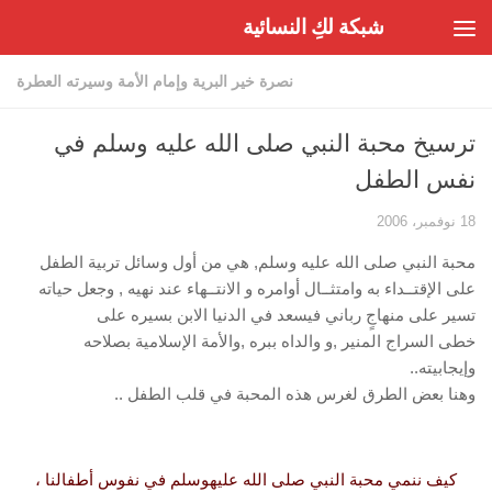
شبكة لكِ النسائية
Skip to content
نصرة خير البرية وإمام الأمة وسيرته العطرة
ترسيخ محبة النبي صلى الله عليه وسلم في
نفس الطفل
18 نوفمبر، 2006
محبة النبي صلى الله عليه وسلم, هي من أول وسائل تربية الطفل
على الإقتــداء به وامتثــال أوامره و الانتــهاء عند نهيه , وجعل حياته
تسير على منهاجٍ رباني فيسعد في الدنيا الابن بسيره على
خطى السراج المنير ,و والداه ببره ,والأمة الإسلامية بصلاحه
وإيجابيته..
وهنا بعض الطرق لغرس هذه المحبة في قلب الطفل ..
كيف ننمي محبة النبي صلى الله عليه
وسلم في نفوس أطفالنا ،