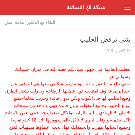
شبكة لكِ النسائية
Skip to content
اللقاء مع الدكتور أسامة ابيش
بنتي ترفض الحليب
16 أكتوبر، 2010
يعطيك العافية علي جهود سيادتكم جعله الله في ميزان حسناتك
وسؤالي هو
ابنتي تبلغ من العمر سنتين ونصف ومشكلتي معها هي التوقف عن
اخذ الرضاعة وقد امتنعت عن اعطائها الرضاعة وحاولت بشتي الطرق
وضع الحليب لها في الكوب ولكن بدون فائدة وجربت معاها جميع
انواع الحليب بجميع التكهات بدون فائدة فهي لا تاخذ من منتجات
الالبان الا الزبادي واللبن الرايب والاكل ضعيف جدا ففي بعض الاوقات
تأكل بشهية واوقات اخري لا تأكل بالمرة ووزنها الان 12 كيلو تقريبا
وجميع اسنانها ظهرت والحمدالله فهل يجب اعطاؤها مشهيات لفتح
نفسها على الاكل ام علي القيام بتحاليل معينة للتاكد من صحتها