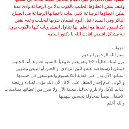
وكيف يمكن اعطاؤها الحليب بالكوب بدلا من الرضاعة ولائ مدة
يمكن اعطاؤها الرضاعة لانني بدات باعطائها الرضاعة في الصباح
الباكر وفي المساء قبل النوم لضمان شربها للحليب وعدم نقص
الكالسيوم عندها مع العلم انها تتناول المشروبات كلها بالكوب بدون
اية مشاكل افيدني افادك الله يا دكتور اسامة
الجواب :
بسم الله الرحمن الرحيم
وزن ابنتك حالياً 25% وهو يعتبر طبيعياً بالنسبة لعمرها أما الحليب
فيمكن الإستعاضة عنه باللبن الزبادي أو الجبن أو البيض وظهور
أسنانها الآن يدل على كفاية الكالسيوم والفوسفور في جسمها
والأولى عدم إجبار الطفل على الأكل لأن ذلك يؤدي لعناده ورفضه
الدائم للأكل ولا يلزم تحاليل معينة الآن ولا ضرر من إعطائها فيتامينات
الأطفال يومياً لمحاولة تحسين شهيتها
والله أعلم