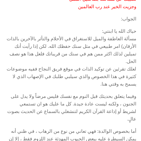
وجزيت الخير عند رب العالمين
الجواب:
حياك الله يا ابنتي:
مسألة العاطفة والميل للاستغراق في الأحلام والتأثر بالآخرين بالذات
الأرقان) امر طبيعي في مثل سنك حفظك الله. لكن إذا رأيت أنك
تميلين لذلك اكثر ممن هم في سنك من قريباتك فلعل هذا هو نصف
الحل.
لعلك تقرئين عن توكيد الذات في موقع فريق النجاح ففيه موضوعات
كثيرة في هذا الخصوص والذي سيلبي طلبك في الإصهاب الذي لا
يسمح به وقتي هنا.
وفيما يتعلق بحديثك قبل النوم مع نفسك فليس مرضاً ولا يدل على
الجنون ، ولكنه ليست عادة جيدة. كل ما عليك هو ان تستمعي
لشريط أو إذاعة القرآن الكريم لتنشغلي بالسماع عن الحديث بصوت
عالٍ.
أما بخصوص الوالدة: فهي تعاني من نوع من الرهاب ، في ظني أنه
يمكن السيطرة عليه ببعض الحبوب المهدئة عند اللزوم فقط ، إلا إن