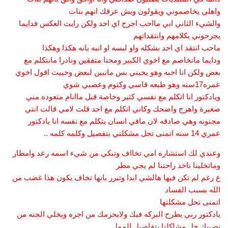
واهلي يخاصموني ويقولون ويش عرفك انهم بنات
والشيء الثاني اني مااحب اجرح اي احد ولكن رايت العكس فدايما
يجرحوني بكلامهم وانتقداتهم
ماحب انتقد اي احد بشكله واو لبسه او انبه بانه هكذا وهكذا
ودايما ماتخاصم مع اخوي الكبير ومحنا متفقين ونادرا مانتكلم مع
بعض ولكن انا احبه وهو يحبني بس مانبين لبعض وحبيت اقول اخوي
عمره17سنه وهو طبعه قاسي وكتوم وعصبي شوي
ويادكتور انا اتكلم مع نفسي كثير وخاصة قبل ماانام متعوده مني
صغيرة واهرج واضحك وكاني اتكلم مع احد قلت لامي قالت انتي
مجنونه وهي صادقه لان مافي انسان يتكلم مع نفسه انا يادكتور
عمري 14 سنه اتمنى تحل مشكلتي بتفصيل وكلمه كلمه ..
وعندي لك استشاره امي تخااف وتبكي من شيء اسمه رعد وامطار
وماتخلينا ناخذ راحتنا لم يجي مطر
ع رغم لم تكن فيها هالشي ابدا وتبرر بانها تخاف يكون هذا غضب من
الله بسبب الفساد
اتمنى تحل مشكلتها
يادكتور ربي يطرح البركه فيك ولايحرمك من اجره ويخلي الجنه من
نصيبك حل مشاكلنا بتفاصيل الممل