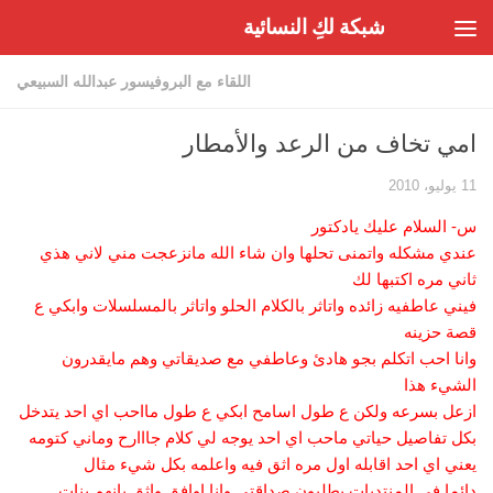
شبكة لكِ النسائية
Skip to content
اللقاء مع البروفيسور عبدالله السبيعي
امي تخاف من الرعد والأمطار
11 يوليو، 2010
س- السلام عليك يادكتور
عندي مشكله واتمنى تحلها وان شاء الله مانزعجت مني لاني هذي
ثاني مره اكتبها لك
فيني عاطفيه زائده واتاثر بالكلام الحلو واتاثر بالمسلسلات وابكي ع
قصة حزينه
وانا احب اتكلم بجو هادئ وعاطفي مع صديقاتي وهم مايقدرون
الشيء هذا
ازعل بسرعه ولكن ع طول اسامح ابكي ع طول مااحب اي احد يتدخل
بكل تفاصيل حياتي ماحب اي احد يوجه لي كلام جااارح وماني كتومه
يعني اي احد اقابله اول مره اثق فيه واعلمه بكل شيء مثال
دائما في المنتديات يطلبون صداقتي وانا اوافق واثق بانهم بنات