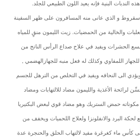
 الندبات البنية فإنه يعيد اللون الطبيعي للجلد.
لأسقروط و الذي عانى منه المسافرون على ظهر السفينة
معلبات والخالية من الحمضيات. زيت الليمون منقٍ للمياه
للسع الحشرات ويفيد في علاج صداع الرأس الناتج من
 للجهاز اللمفاوي وكذلك له فعل منبه للجهازالهضمي ,
يؤدي الى النحافه ويفيد في التخلص من الترهل للجسم
ِن لرائحة الأغذية والليمون مضاد للالتهابات ومضاد
 مكوناته حمض الستريك وهو مضاد قوي لبعض البكتيريا
ع لحكة البرد والانفلونزا ولعلاج اللحميات ويخفف من
لى كأس ماء كغرغرة مفيد لالتهاب الحلق والحنجرة عدة