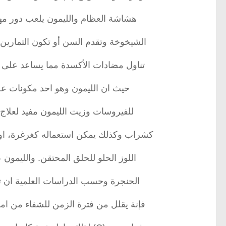
هشاشة العظام والليمون يلعب دور مه
الشيخوخة وتقدم السن أو تكون التمارين 
تناول مضادات الأكسدة مما يساعد على و
حيث ان الليمون وهو احد مكونات عص
للفيروسات وزيت الليمون مفيد لعلاج
كشراب وكذلك يمكن استعماله كغرغرة، او
اللوز الحلو للحلق المحتقن. والليمون عل
الحنجرة وحسب الدراسات العلمية ان تناول 1جرام من فيتامين ج (C) بداية من ا
فإنة يقلل من فترة الزمن للشفاء من امراض البرد