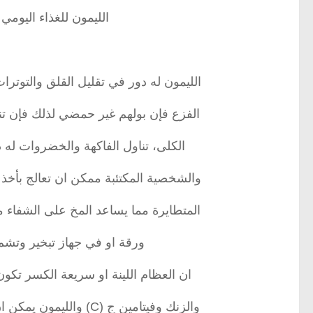
الليمون للغذاء اليومي
الليمون له دور في تقليل القلق والتوتر
الفزع فإن بولهم غير حمضي لذلك فإن تناول 
الكلى، تناول الفاكهة والخضروات له د
والشخصية المكتئبة ممكن ان تعالج بأخذ 
المتطايرة مما يساعد المخ على الشفاء
ورقة او في جهاز تبخير وتش
ان العظام اللينة او سريعة الكسر تك
والزنك وفيتامين ج (C) والليمون يمكن ان يعطي الجسم كل هذه العناصر، الالتهابات لها دور في