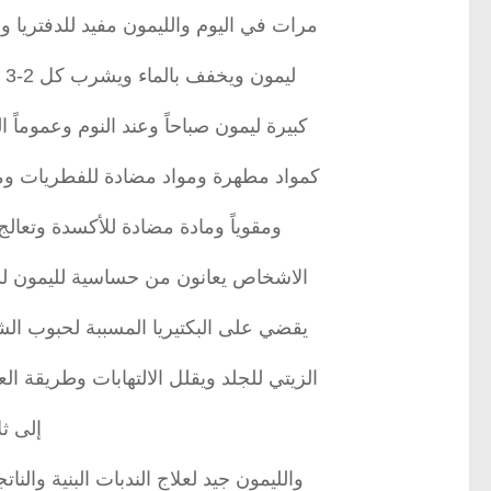
مرات في اليوم والليمون مفيد للدفتريا و
ليمون ويخفف بالماء ويشرب كل 2-3 ساعات. ولعلاج الروماتيزم كأس ماء مضافاً له ملعقة
كبيرة ليمون صباحاً وعند النوم وعموما
كمواد مطهرة ومواد مضادة للفطريات ومض
ومقوياً ومادة مضادة للأكسدة وتعالج
الاشخاص يعانون من حساسية لليمون لذ
يقضي على البكتيريا المسببة لحبوب ا
الزيتي للجلد ويقلل الالتهابات وطريقة 
إلى ث
والليمون جيد لعلاج الندبات البنية وال