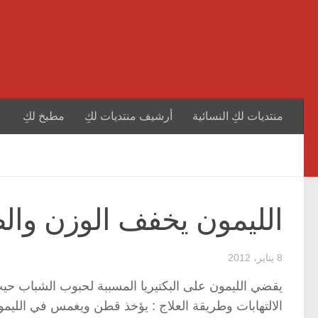
منتديات لكِ النسائية
أرشيف منتديات لكِ
مطبخ لكِ
الليمون يخفف الوزن والصد
8 يناير، 2012
يقضي الليمون على البكتيريا المسببة لحبوب الشباب ح
الالتهابات وطريقة العلاج : يؤخذ قطن ويغمس في الليمو