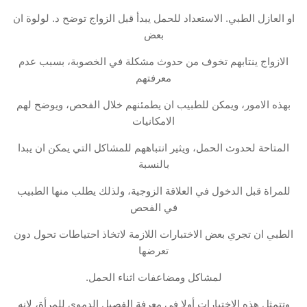
او العازل الطبي. الاستعداد للحمل يبدأ قبل الزواج توضح د. لولوة ان
بعض
الازواج ينتابهم تخوف من حدوث مشكلة في الخصوبة، بسبب عدم
معرفتهم
بهذه الامور، ويمكن للطبيب ان يطمئنهم خلال الفحص، ويوضح لهم
الامكانيات
المتاحة لحدوث الحمل، ويثير انتباههم للمشاكل التي يمكن ان يبدا
بالنسبة
للمراة قبل الدخول في العلاقة الزوجية، ولذلك يطلب منها الطبيب
في الفحص
الطبي ان تجري بعض الاختبارات اللازمة لاتخاذ احتياطات تحول دون
تعرضها
لمشاكل ومضاعفات اثناء الحمل.
وتتمثل هذه الاختيارات أولا في معرفة الفصيل الدموي للمرأة، لانه