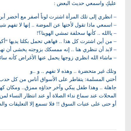
عليكِ واسمعي حديث البعض :
– انظري إلى تلك المرأة اشترت لوناً أصفر مع أخضر أبن
– اسمعي ماذا تقول لأختها عن الموضة .. إنها لا تفهم شيئا
– ياالله .. كأنها سحلفة تمشي الهوينا؟!
– من أين اشترت كل هذا .. فهاهي تحمل بكلتا يديها “أك
– لابد أن تنظري هنا .. إنه ممسكك بزوجته يخشى أن ته
– ماشاء الله انظري زوجها يحمل عنها الأغراض كأنه سائ
وتلك غير متحضرة .. وهذه لا تفهم .. و ..و
أختي المسلمة: يتقاطر على الأسواق أناس من كل حدب وص
جاهلة .. وهذا طفل يبكي وآخر حذاؤه ممزق.. ومكان كهذ
المحلات عند سماع نداء الصلاة أو عند انتظار النساء لم
أو حتى على عتبات السوق !! فلا تسمع إلا التعليقات وال