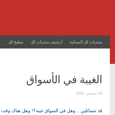
منتديات لكِ النسائية
أرشيف منتديات لكِ
مطبخ لكِ
الغيبة في الأسواق
25 سبتمبر، 2001
قد تتسائلين .. وهل في السواق غيبة؟! وهل هناك وقت لل