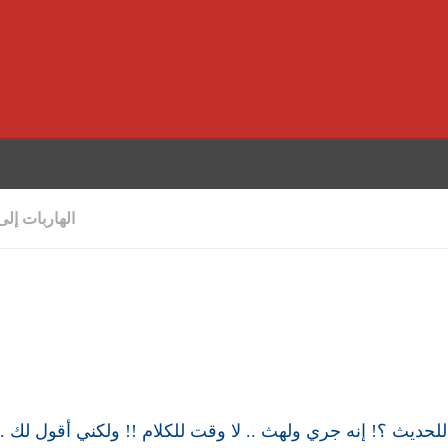
الهاربات إلى
حديث ؟! إنه جري ولهث .. لا وقت للكلام !! ولكني أقول لك .