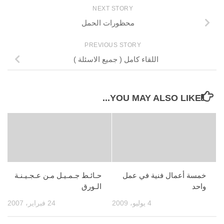
NEXT STORY
محظورات الحمل
PREVIOUS STORY
اللقاء كامل ( جميع الاسئلة )
YOU MAY ALSO LIKE...
خمسة أعمال فنية في عمل
حـائـط جـمـيـل مـن عـجـيـنـة
واحد
الـورق
4 يوليو، 2009
24 فبراير، 2007