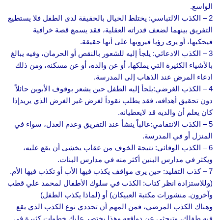
الواسع.
2 – الكذب الالتباسي: يختلط الخيال بالحقيقة لدى الطفل فلا يستطيع
التفريق بينهما لضعف قدراته العقلية، فقد يسمع قصة خرافية
فيحكيها، أو يرى رؤيا فيرويها على أنها حقيقة.
3 – الكذب الادعائي: يلجأ إليه للشعور بالنقص أو الحرمان، وفيه يبالغ
بالأشياء الكثيرة التي يملكها، أو عن والده، أو عن مسكنه، ومن ذلك
ادعاء المرض عند الذهاب إلى المدرسة.
4 – الكذب الغرضي:يلجأ إليه الطفل حين يشعر بوقوف الأبوين حائلاً
دون تحقيق أهدافه، فقد يطلب نقوداً لغرض غير الغرض الذي يريدإذا
كان يعلم أن والديه قد لايعطيانه.
5 – الكذب الانتقامي:غالباً ينشأ عند التفريق وعدم العدل، سواء في
المنزل أو في المدرسة.
6 – الكذب الوقائي: نتيجة الخوف من عقاب يخشى أن يقع عليه،
ويكثر في مدارس البنين أكثر منه في مدارس البنات.
7 – كذب التقليد: حين يرى مواقف يكذب فيها الأب أو تكذب فيها الأم.
(وللاستزادة انظر كتاب: الكذب في سلوك الأطفال لمحمد علي قطب
وآخرون. منشورات مكتبة العبيكان) أو (لماذا يكذب الطفل)
وهناك الكذب المرضي، فمن المهم أن تحددي نوع الكذب الذي يقع
فيه طفلك، وتبحثي عن دوافعه وهذا يختصر عليك خطوات كثيرة في