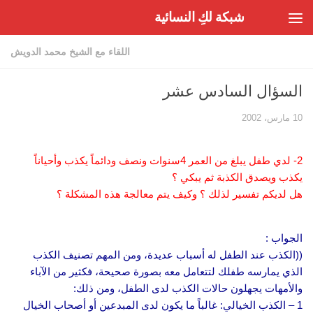
شبكة لكِ النسائية
Skip to content
اللقاء مع الشيخ محمد الدويش
السؤال السادس عشر
10 مارس، 2002
2- لدي طفل يبلغ من العمر 4سنوات ونصف ودائماً يكذب وأحياناً
يكذب ويصدق الكذبة ثم يبكي ؟
هل لديكم تفسير لذلك ؟ وكيف يتم معالجة هذه المشكلة ؟
الجواب :
((الكذب عند الطفل له أسباب عديدة، ومن المهم تصنيف الكذب
الذي يمارسه طفلك لتتعامل معه بصورة صحيحة، فكثير من الآباء
والأمهات يجهلون حالات الكذب لدى الطفل، ومن ذلك:
1 – الكذب الخيالي: غالباً ما يكون لدى المبدعين أو أصحاب الخيال