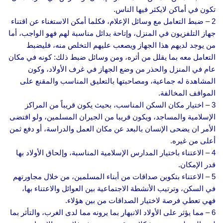
تكون في أماكن لايكثر فيها الناس.
2 – ضبط التعامل مع وسائل الإعلام، فكلما أمكن الاستغناء عن اقتناء
جهاز التلفزيون في المنزل، وإتاحة بدائل مناسبة لهم فهو الواجب، أما
من يوجد لديهم هذا الجهاز ويصعب عليهم التخلص منه، فليضبط
التعامل معه بما يقلل من أثره، ومن وسائل ضبط ذلك: كونه في مكان
عام في المنزل والحذر من وضع الجهاز في غرف الأولاد، وكون
المشاهدة له جماعية، ومصاحبتها بالتعليق المناسب والمقنع على
المواقف المخالفة.
3 – اختيار مكان السكن المناسب، بحيث يكون قريباً من المراكز
الإسلامية والمساجد، ويكون قريبا من الجيران المسلمين، ولو اقتضى
الأمر ان يضحى الإنسان بالبعد عن مكان العمل والدراسة، أو دفع ثمن
أعلى من غيره.
4 – الاعتناء باختيار المدارس الإسلامية المناسبة، وإلحاق الأولاد بها
قدر الإمكان.
5 – الاعتناء بتكوين صداقات من أبناء المسلمين، من خلال مجاورتهم
في السكن، وترتيب الأنشطة الاجتماعية بين العوائل والاعتناء بها،
فهي تعطي فرصة لاختيار الصداقات من بين هؤلاء.
6 – مما يؤثر على الأولاد الانبهار بما يرونه مما لدى الغرب، والتأثر بما