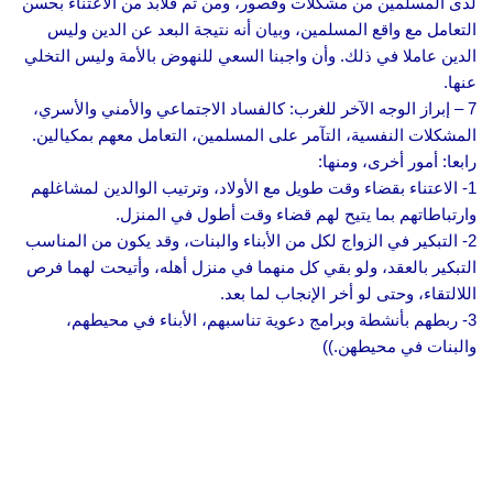
لدى المسلمين من مشكلات وقصور، ومن ثم فلابد من الاعتناء بحسن
التعامل مع واقع المسلمين، وبيان أنه نتيجة البعد عن الدين وليس
الدين عاملا في ذلك. وأن واجبنا السعي للنهوض بالأمة وليس التخلي
عنها.
7 – إبراز الوجه الآخر للغرب: كالفساد الاجتماعي والأمني والأسري،
المشكلات النفسية، التآمر على المسلمين، التعامل معهم بمكيالين.
رابعا: أمور أخرى، ومنها:
1- الاعتناء بقضاء وقت طويل مع الأولاد، وترتيب الوالدين لمشاغلهم
وارتباطاتهم بما يتيح لهم قضاء وقت أطول في المنزل.
2- التبكير في الزواج لكل من الأبناء والبنات، وقد يكون من المناسب
التبكير بالعقد، ولو بقي كل منهما في منزل أهله، وأتيحت لهما فرص
اللالتقاء، وحتى لو أخر الإنجاب لما بعد.
3- ربطهم بأنشطة وبرامج دعوية تناسبهم، الأبناء في محيطهم،
والبنات في محيطهن.))