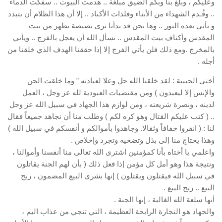
وعليكم ، وبلغ بنا وبكم الضيق مبلغة .. هدمت البيوت .. سفكت الدماء
.. وقُـدم الشهداء من الأبناء وفلذات الأكباد .. إلا أن هذا الظلام أن يتبدد
و يأتي بعده النور .. وها نحن قد بدأنا نرى بصيصة يظهر من بيت
المقدس وأكناف بيت المقدس .. نسأل الله أن يعجل بالفرج .. ويأتي
بالمخرج .ومع ذلك فلن يأتي الفرج إلا إذا حققنا الهدف الذي خلقنا من
أجله .
أختي الحبيبة : لقد خلقنا الله جل وعلا لعبادته ” وما خلقت الجن
والإنس إلا ليعبدون ) ومن مقتضيات العبودية لله عز وجل ، العمل
لدينه ، ونصرة شريعته ، ومن لوازم هذا الجهاد في سبيل الله عز وجل
.. ( كتب عليكم القتال وهو كره لكم ) وطلب منا أن نجاهد جميعاً فقال
لنا : ( انفروا خفافاً وثقالا. وجاهدوا بأموالكم و أنفسكم في سبيل الله )
وهذا يحتاج منا إلى بذل وتضحية وتجرد وإخلاص .
واعلمي يا أختاه بأنا كمؤمنين اشترى الله تعالى منا أنفسنا وأموالنا ،
ونتيجة هذا وهو أمل كل مؤمن إذا فعل ذلك ( بأن لهم الجنة يقاتلون
في سبيل الله فيقتلون ويقتلون ) إنها بشرى البيع المضمون ، ربح
البيع .. ربح البيع .
أنها سلعة الله الغالية ، إنها الجنة .
والجهاد هو التجارة الرابحة العظيمة ، التي تنجي من عذاب اليم ،