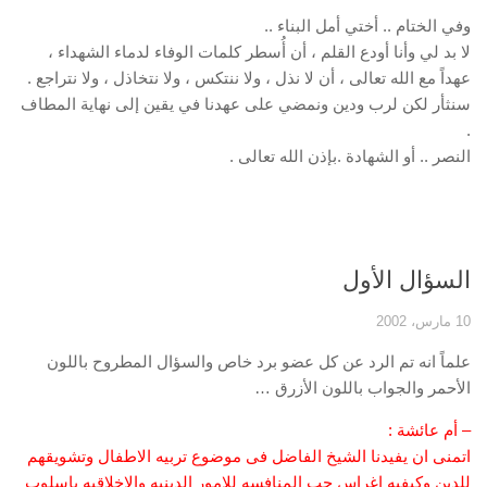
وفي الختام .. أختي أمل البناء ..
لا بد لي وأنا أودع القلم ، أن أُسطر كلمات الوفاء لدماء الشهداء ،
عهداً مع الله تعالى ، أن لا نذل ، ولا ننتكس ، ولا نتخاذل ، ولا نتراجع .
سنثأر لكن لرب ودين ونمضي على عهدنا في يقين إلى نهاية المطاف
.
النصر .. أو الشهادة .بإذن الله تعالى .
السؤال الأول
10 مارس، 2002
علماً انه تم الرد عن كل عضو برد خاص والسؤال المطروح باللون
الأحمر والجواب باللون الأزرق …
– أم عائشة :
اتمنى ان يفيدنا الشيخ الفاضل فى موضوع تربيه الاطفال وتشويقهم
للدين وكيفيه اغراس حب المنافسه للامور الدينيه والاخلاقيه باسلوب