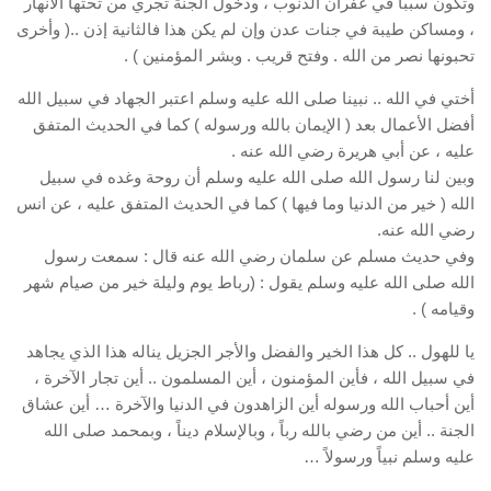
وتكون سبباً في غفران الذنوب ، ودخول الجنة تجري من تحتها الأنهار
، ومساكن طيبة في جنات عدن وإن لم يكن هذا فالثانية إذن ..( وأخرى
تحبونها نصر من الله . وفتح قريب . وبشر المؤمنين ) .
أختي في الله .. نبينا صلى الله عليه وسلم اعتبر الجهاد في سبيل الله
أفضل الأعمال بعد ( الإيمان بالله ورسوله ) كما في الحديث المتفق
عليه ، عن أبي هريرة رضي الله عنه .
وبين لنا رسول الله صلى الله عليه وسلم أن روحة وغده في سبيل
الله ( خير من الدنيا وما فيها ) كما في الحديث المتفق عليه ، عن انس
رضي الله عنه.
وفي حديث مسلم عن سلمان رضي الله عنه قال : سمعت رسول
الله صلى الله عليه وسلم يقول : (رباط يوم وليلة خير من صيام شهر
وقيامه ) .
يا للهول .. كل هذا الخير والفضل والأجر الجزيل يناله هذا الذي يجاهد
في سبيل الله ، فأين المؤمنون ، أين المسلمون .. أين تجار الآخرة ،
أين أحباب الله ورسوله أين الزاهدون في الدنيا والآخرة … أين عشاق
الجنة .. أين من رضي بالله رباً ، وبالإسلام ديناً ، وبمحمد صلى الله
عليه وسلم نبياً ورسولاً …