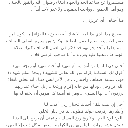
فليشمروا عن ساعد الجد والجهاد ابتغاء رضوان الله والفوز بالجنة .
وهو أمل الجميع .. وواجب الجميع .. ولا عذر لأحد أبداً ..
فيا أختاه .. أي عزيزتي .
أصحيح هذا الذي بدأنا به ، لا شك أنه صحيح ، فالعزاء إنما يكون لمن
خسر الآخرة ، وضيع العمل الصالح ..وكـان من سيرة السلف الصالح ،
إنهم إذا را و أحد إخوانهم قد قصَّر في العمل الصالح ، كترك صلاة
الجماعة.. ذهبوا غليه يعزونه .. أما صاحب الرضى فلا ..
أختي في الله يا من أنتِ إما أم شهيد أو أخت شهيد أو زوجة شهيد
أقول لكِ الشهادة إكرام من الله تعالى للشهيد ( ويتخذ منكم شهداء)
فهي عملية اصطفاء واختيار … فل الأمر ليس هيناً ، أنه يتعلق باتخاذ
الله عز وجل ، ويالها من حاله إكرام ورفعة .. ( بل أحياء عند ربهم
يرزقون ) .. إنها البشرى .. ومن ثم أمنية كل مؤمن أن يختم له بها
أخي إن نمت نلقاء أحبابنا فجنان ربي أعدت لنا
وأطيارها رفرفت حولنا فطوبى لنا في ديار الخلود
اللون لون الدم ، ولا ريح ريح المسك ، ويتمنى أن يرجع إلى الدنيا
فيقتل عشر مرات ، لما يرى من الكرامة .. يغفر له كل ذنب إلا الدين ،