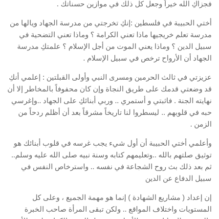
فجزاكِ الله خيراً وجعل كل ذلك في موازين حسناتك .
أختي الحبيبة في فلسطين :إنكِ تخرجتي من مدرسة الجهاد ويالها من
مدرسة تعلم خريجيها ماذا تعني الكرامة ؟ وماذا تعني التضحية في
سبيل الدين ؟ وماذا يعني الموت من أجل الإسلام ؟ علمتكِ مدرسة
الجهاد أن الأرواح ترخص في سبيل الإسلام .
عزيزتي في ثالث الحرمين ومسرى النبي وأولى القبلتين : إعلمي أنكِ
قد وضعتي قدمك على طريق النجاة وإن كان محفوفاً بالمخاطر إلا أن
نهايته الجنة . فاثبتي و أستمري .. وربي أبنائكِ على الجهاد ..وإغرسي
حبه في قلوبهم .. ليسطروا لنا تاريخاً مشرقاً بعد أن أظلم ردحاً من
الزمن .
وأعلمي أختي الحبيبة أن أول شيء يجب غرسه في قلوب أبنائك هو
توثيق صلتهم بالله ..وتعليمهم كتابه وسنة نبيه صلى الله عليه وسلم..
ثم بعد ذلك بث روح الشجاعة في نفسه .. واسترخاص النفس في
سبيل الدفاع عن الدين
إن إعداد ( مشاريع الشهادة ) إنما هو مهمة الجميع ، وعلى كل
المستويات واختلاف المواقع .. ولكن تبقى المرأة صاحب الخبرة