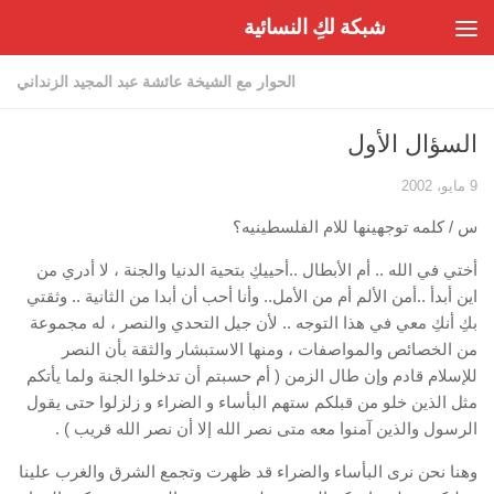
شبكة لكِ النسائية
Skip to content
الحوار مع الشيخة عائشة عبد المجيد الزنداني
السؤال الأول
9 مايو، 2002
س / كلمه توجهينها للام الفلسطينيه؟
أختي في الله .. أم الأبطال ..أحييكِ بتحية الدنيا والجنة ، لا أدري من
اين أبدأ ..أمن الألم أم من الأمل.. وأنا أحب أن أبدا من الثانية .. وثقتي
بكِ أنكِ معي في هذا التوجه .. لأن جيل التحدي والنصر ، له مجموعة
من الخصائص والمواصفات ، ومنها الاستبشار والثقة بأن النصر
للإسلام قادم وإن طال الزمن ( أم حسبتم أن تدخلوا الجنة ولما يأتكم
مثل الذين خلو من قبلكم ستهم البأساء و الضراء و زلزلوا حتى يقول
الرسول والذين آمنوا معه متى نصر الله إلا أن نصر الله قريب ) .
وهنا نحن نرى البأساء والضراء قد ظهرت وتجمع الشرق والغرب علينا