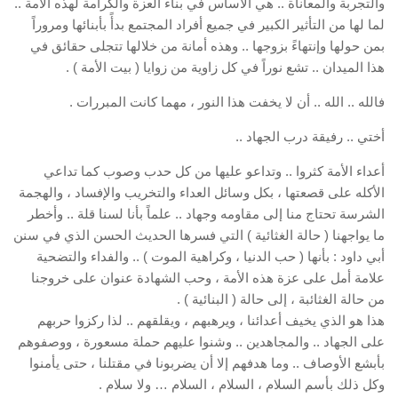
والتجربة والمعاناة .. هي الأساس في بناء العزة والكرامة لهذه الأمة ..
لما لها من التأثير الكبير في جميع أفراد المجتمع بدأً بأبنائها ومروراً
بمن حولها وإنتهاءً بزوجها .. وهذه أمانة من خلالها تتجلى حقائق في
هذا الميدان .. تشع نوراً في كل زاوية من زوايا ( بيت الأمة ) .
فالله .. الله .. أن لا يخفت هذا النور ، مهما كانت المبررات .
أختي .. رفيقة درب الجهاد ..
أعداء الأمة كثروا .. وتداعو عليها من كل حدب وصوب كما تداعي
الأكله على قصعتها ، بكل وسائل العداء والتخريب والإفساد ، والهجمة
الشرسة تحتاج منا إلى مقاومه وجهاد .. علماً بأنا لسنا قلة .. وأخطر
ما يواجهنا ( حالة الغثائية ) التي فسرها الحديث الحسن الذي في سنن
أبي داود : بأنها ( حب الدنيا ، وكراهية الموت ) .. والفداء والتضحية
علامة أمل على عزة هذه الأمة ، وحب الشهادة عنوان على خروجنا
من حالة الغثائبة ، إلى حالة ( البنائية ) .
هذا هو الذي يخيف أعدائنا ، ويرهبهم ، ويقلقهم .. لذا ركزوا حربهم
على الجهاد .. والمجاهدين .. وشنوا عليهم حملة مسعورة ، ووصفوهم
بأبشع الأوصاف .. وما هدفهم إلا أن يضربونا في مقتلنا ، حتى يأمنوا
وكل ذلك بأسم السلام ، السلام ، السلام … ولا سلام .