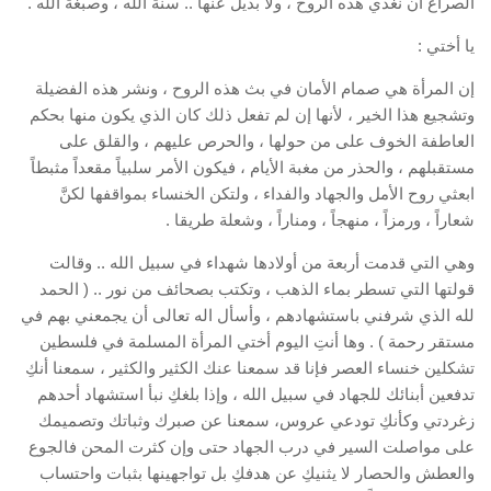
الصراع أن نغذي هذه الروح ، ولا بديل عنها .. سنة الله ، وصبغة الله .
يا أختي :
إن المرأة هي صمام الأمان في بث هذه الروح ، ونشر هذه الفضيلة
وتشجيع هذا الخير ، لأنها إن لم تفعل ذلك كان الذي يكون منها بحكم
العاطفة الخوف على من حولها ، والحرص عليهم ، والقلق على
مستقبلهم ، والحذر من مغبة الأيام ، فيكون الأمر سلبياً مقعداً مثبطاً
ابعثي روح الأمل والجهاد والفداء ، ولتكن الخنساء بمواقفها لكنَّ
شعاراً ، ورمزاً ، منهجاً ، ومناراً ، وشعلة طريقا .
وهي التي قدمت أربعة من أولادها شهداء في سبيل الله .. وقالت
قولتها التي تسطر بماء الذهب ، وتكتب بصحائف من نور .. ( الحمد
لله الذي شرفني باستشهادهم ، وأسأل اله تعالى أن يجمعني بهم في
مستقر رحمة ) . وها أنتِ اليوم أختي المرأة المسلمة في فلسطين
تشكلين خنساء العصر فإنا قد سمعنا عنك الكثير والكثير ، سمعنا أنكِ
تدفعين أبنائك للجهاد في سبيل الله ، وإذا بلغكِ نبأ استشهاد أحدهم
زغردتي وكأنكِ تودعي عروس، سمعنا عن صبرك وثباتك وتصميمك
على مواصلت السير في درب الجهاد حتى وإن كثرت المحن فالجوع
والعطش والحصار لا يثنيكِ عن هدفكِ بل تواجهينها بثبات واحتساب