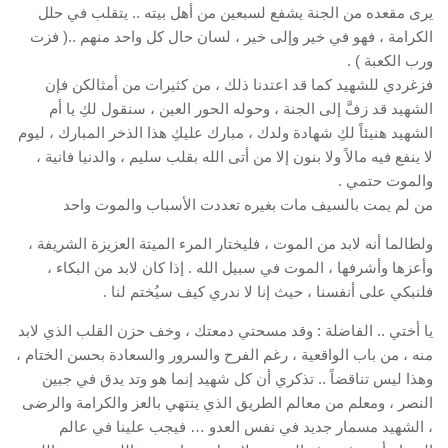
يرى مقعده من الجنة يشفع لسبعين من أهل بيته .. يتقلب في حلل
الكرامة ، فهو في خير وإلى خير ، لسان حال كل واحد منهم ..( فزت
ورب الكعبة ) .
فزغردي للشهيد كما قد اعتدنا ذلك ، من كثيرات من أمثالكن فإن
الشهيد قد زفَّ إلى الجنة ، وحوله الحور العين ، سنقول لكِ يا أم
الشهيد هنيئاً لكِ شهادة ولدك ، مبارك عليكِ هذا الذخر المبارك ، ليوم
لا ينفع فيه مالاً ولا بنون إلا من أتى الله بقلب سليم ، والدنيا فانية ،
والموت حتمي .
من لم يمت بالسيف مات بغيره تعددت الأسباب والموت واحد
ولطالما أنه لابد من الموت ، فليختار المرء الميتة العزيزة الشريفة ،
وأعزها وأشرفها ، الموت في سبيل الله . إذا كان لابد من البكاء ،
فلنبكي على أنفسنا ، حيث إنا لا ندري كيف سيُختم لنا .
يا أختي .. الفاضلة : وقد مسحتي دمعتك ، وخف حزن القلب الذي لابد
منه ، من باب الواقعية ، رغم الفرح والسرور والسعادة بحسن الختام ،
وهذا ليس تناقضاً .. تذكري أن كل شهيد إنما هو وتد يدق في جبين
النصر ، ومعلم من معالم الطريق الذي ينتهي بالعز والكرامة والرضى
، الشهيد مسمار جديد في نفس العدو … فيجب علينا في عالم