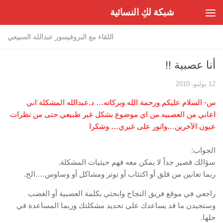
شبكة لكِ النسائية
Skip to content
اللقاء مع البروفيسور عبدالله السبيعي
أنا عصبية !!
12 يوليو، 2010
س- السلام عليكم ورحمة الله وبركاته… د.عبدالله المشكلة اني
اعاني من العصبيه من اي موضوع بشكل غير طبيعي حتى من نظرات
عيون الآخرين…واثور على غيري… وشكرا
الجواب:
سؤالك قصير جداً لا يمكن معه فهم حيثيات المشكلة.
ربما تعانين من قلق أو اكتئاب أو توتر ومشاكل أو وساوس….الخ.
راجعي في موقع فريق النجاح وابحثي بكلمة العصبية أو الغضب
وستجيدن ما قد يساعدك على تحديد مشكلتك وربما المساعدة في
حلها.