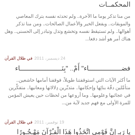
المحكمــات
من منا تذكر يوما ما الآخرة.. ولم تحدثه نفسه بترك المعاصي
والموبقات.. وبفعل الخير والأعمال الصالحات.. ومن منا تذكر
أهوالها.. ولم تستيقظ نفسه وتخشع وتذل وتبادر إلى الحسنى.. وهل
هناك أمر هو أشد دفعا...
24 ديسمبر، 2011
في ظلال القرآن
فضــــــــــــــــــاء" أَمْ.. "بِنَـــــــــــــــــــــــاء
ما أكثر الآيات التي استوقفتنا طويلاً، فوقفنا أمامها خاشعين..
متأمِّلين دقّة بنائِها وإحكامها.. متدبِّرين دِلالاتها ومعانيها.. متفكِّرين
في عجائبها وعلومها.. وما أروعها من لحظات حين يعيش المؤمن
للمرة الأولى مع فهم جديد لآية من...
19 نوفمبر، 2011
في ظلال القرآن
يا رَبـ إِنَّ قَوْمِي اتَّخَذُوا هَذَا الْقـُرْآنَ مَهْـجُـورًا