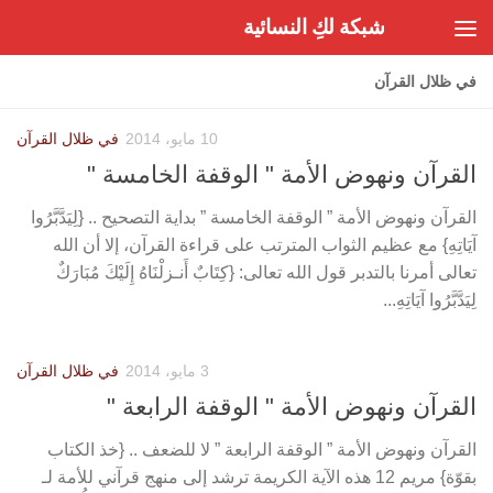
شبكة لكِ النسائية
Skip to content
في ظلال القرآن
10 مايو، 2014
في ظلال القرآن
القرآن ونهوض الأمة " الوقفة الخامسة "
القرآن ونهوض الأمة ” الوقفة الخامسة ” بداية التصحيح .. {لِيَدَّبَّرُوا
آيَاتِهِ} مع عظيم الثواب المترتب على قراءة القرآن، إلا أن الله
تعالى أمرنا بالتدبر قول الله تعالى: {كِتَابٌ أَنـزلْنَاهُ إِلَيْكَ مُبَارَكٌ
لِيَدَّبَّرُوا آيَاتِهِ...
3 مايو، 2014
في ظلال القرآن
القرآن ونهوض الأمة " الوقفة الرابعة "
القرآن ونهوض الأمة ” الوقفة الرابعة ” لا للضعف .. {خذ الكتاب
بقوّة} مريم 12 هذه الآية الكريمة ترشد إلى منهج قرآني للأمة لـ