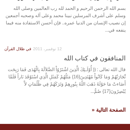
بسم الله الرحمن الرحيم و الحمد لله رب العالمين وصلى الله
وسلم على أشرف المرسلين نبينا محمد وعلى آله وصحبه أجمعين
إن نصيب الإنسان من الدنيا عمره.. فإن أحسن الاستفادة منه فيما
ينفعه في...
12 نوفمبر، 2011
في ظلال القرآن
المنافقون في كتاب الله
قال الله تعالى : (( أُوْلَـئِكَ الَّذِينَ اشْتَرُوُاْ الضَّلاَلَةَ بِالْهُدَى فَمَا رَبِحَت
تِّجَارَتُهُمْ وَمَا كَانُواْ مُهْتَدِينَ{16} مَثَلُهُمْ كَمَثَلِ الَّذِي اسْتَوْقَدَ نَاراً فَلَمَّا
أَضَاءتْ مَا حَوْلَهُ ذَهَبَ اللّهُ بِنُورِهِمْ وَتَرَكَهُمْ فِي ظُلُمَاتٍ لاَّ
يُبْصِرُونَ{17} صُمٌّ...
الصفحة التالية «