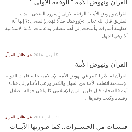
القرآن ونهوض الأمة " الوقفة الاولى "
القرآن ونهوض الأمة ” الوقفة الاولى ” سورة الضحى .. بداية
الطريق قال الله تعالى :-{وَوَجَدَكَ ضَالًّا فَهَدَى}الضحى :7 إنها آية
عظيمة أشارات وألمحت إلى أهم مصادر ودعامات الأمة الإسلامية
ألا وهي الجهل ،...
5 أبريل، 2014
في ظلال القرآن
القرآن ونهوض الأمة
القرآن له الأثر الكبير في نهوض الأمة الإسلامية عليه قامت الدولة
الإسلامية انتقلت الأمة من الجهل والكفر ورعي الأغنام إلى قيادة
أمة فالصحابة قبل ظهور الدين الإسلامي كانوا في جهالة وضلال
وفساد وكذب وغيرها...
19 يناير، 2013
في ظلال القرآن
قبسـات من الحســرات.. كما صورتها الآيــات