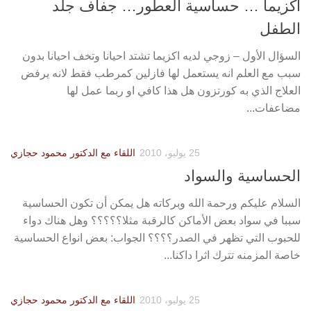
اكزيما … حساسية العطور… جفاف جلد
الطفل
السؤال الأول – زوجي لديه اكزيما تشتد احيانا وتخف احيانا بدون
سبب مع العلم انه يستعمل لها فازلين كمرطب فقط لانه يرفض
العلاج الذي به كورتزون هل هذا كافي او ربما عمل لها
مضاعفات...
25 يوليو، 2010
اللقاء مع الدكتور محمود حجازي
الحساسية والسواد
السلام عليكم ورحمة الله وبركاته هل يمكن أن تكون الحساسية
سببا في سواد بعض الأماكن كالرقبة مثلا؟؟؟؟؟ وهل هناك دواء
للحبوب التي تظهر في الصدر؟؟؟؟ الجواب: بعض انواع الحساسية
خاصة المزمنه تترك اثرا داكنا...
25 يوليو، 2010
اللقاء مع الدكتور محمود حجازي