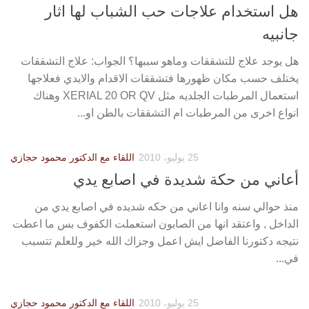
هل استخدام علاجات حب الشباب لها اثار
جانبيه
هل يوجد علاج للتشققات وماهو سببها؟ الجواب: علاج التشققات
يختلف حسب مكان ظهورها فتشققات الاقدام والايدي فعلاجها
استعمال المرطبات الجلديه مثل XERIAL 20 OR QV وهناك
انواع اخرى من المرطبات ام التشققات بالطن او...
25 يوليو، 2010
اللقاء مع الدكتور محمود حجازي
أعاني من حكة شديدة في اصابع يدي
منذ حوالي سنه وانا اعاني من حكه شديده في اصابع يدي من
الداخل , واعتقد انها من الصابون استعملت الكفوف بس ما اعطت
نتيجه دكتورنا الفاضل ايش اعمل وجزاك الله خير وللعلم تتسبب
في...
25 يوليو، 2010
اللقاء مع الدكتور محمود حجازي