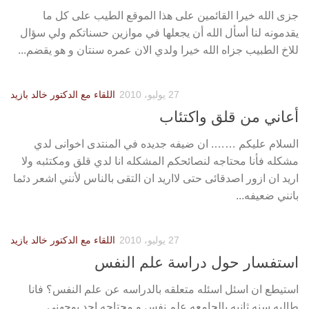
جزى الله خيرا القائمين على هذا الموقع الطيب على كل ما
يقدمونه لنا أسأل الله أن يجعلها في موازين حسناتكم ولي سؤال
للاخ الطبيب جزاه الله خيرا ولدي الان عمره سنتان و هو يقضم...
27 يوليو، 2010
اللقاء مع الدكتور خالد بازيد
أعاني من قلق واكتئاب
السلام عليكم ……. ان ضيفه جديده في المنتدى اخوانى لدي
مشكله فأنا محتاجه لنصائحكم المشكله انا لدي قلق ومكتئبه ولا
اريد ان ازور اصدقائى حتى لااريد ان التقى بالناس لأنني اشعر دئما
بانني ضعيفه...
27 يوليو، 2010
اللقاء مع الدكتور خالد بازيد
استفسار حول دراسة علم النفس
استيطع ان اسئل اسئله متعلقه بالدراسه عن علم النفس؟ فانا
طالبه سنه ثانيه بالجامعه علم نفس و محتاجه احد يوجهني