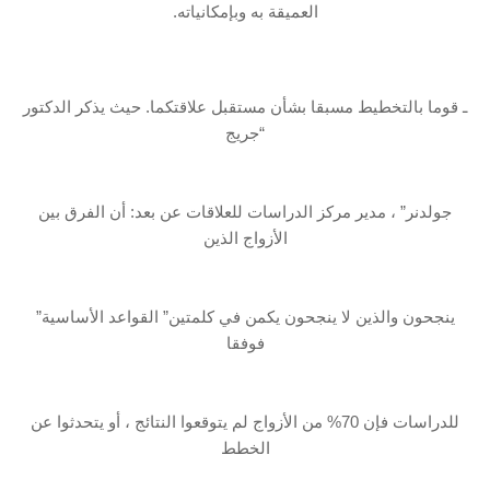
العميقة به وبإمكانياته.
ـ قوما بالتخطيط مسبقا بشأن مستقبل علاقتكما. حيث يذكر الدكتور
“جريج
جولدنر” ، مدير مركز الدراسات للعلاقات عن بعد: أن الفرق بين
الأزواج الذين
ينجحون والذين لا ينجحون يكمن في كلمتين” القواعد الأساسية”
فوفقا
للدراسات فإن 70% من الأزواج لم يتوقعوا النتائج ، أو يتحدثوا عن
الخطط