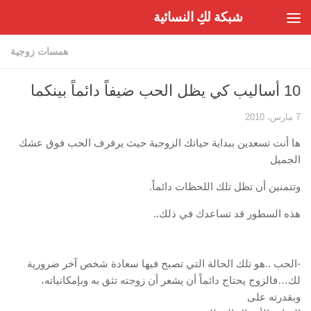
شبكة لكِ النسائية
Skip to content
همسات زوجية
10 أساليب كي يظل الحب ضيفاً دائماً بينكما
7 مارس، 2010
ها أنت تسعدين ببداية حياتك الزوجية حيث يرفرف الحب فوق عشك
الجميل
وتتمنين أن تظل تلك اللحظات دائماً.
هذه السطور قد تساعدك في ذلك..
-الحب ..هو تلك الحالة التي تصبح فيها سعادة شخص آخر ضرورية
لك…فالزوج يحتاج دائماً أن يشعر أن زوجته تثق به وبإمكانياته،
وبقدرته على