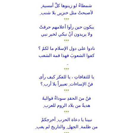
شمطاءُ لو زينوها كلَّ أمسية ٍ
لأصبحتْ مثل خنزير ٍ بلا شنب ِ
***
يبكون حين رأوا أعلامهم حرقتْ
ولا يريدون أنْ نبكي لخير نبي
***
نادوا على دول الإسلام ما لكمُ ؟
كفوا الشعوبَ فهذا قمة الشغب
***
يا للثقافاتِ ، يا للفكر كيف رأى
فنّ الإساءات ِ تعبيراً بلا أرب ِ؟
***
فنٌ منَ الحقدِ سوداءٌ قوالبهُ
هديةٌ من بلاد الروم للعرب ِ
***
نبينا يا دعاة الحرب ِ أخرجكمْ
من ظلمة ِ الجهل ِ والتاريخ لم يغب ِ