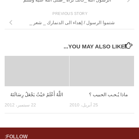
PREVIOUS STORY
شتموا الرسول / إهداء الى الدنمارك _ شعر _
YOU MAY ALSO LIKE...
ماذا يُـحـب الحبيب ؟
اللَّهُ أَعْلَمُ حَيْثُ يَجْعَلُ رِسَالَتَهُ
25 أبريل، 2010
22 سبتمبر، 2012
FOLLOW: