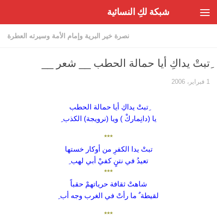
شبكة لكِ النسائية
Skip to content
نصرة خير البرية وإمام الأمة وسيرته العطرة
ِتبتْ يداكِ أيا حمالة الحطب __ شعر __
1 فبراير، 2006
ِتبتْ يداكِ أيا حمالة الحطب
يا (دانِماركْ ) ويا (نرويجة) الكذب ِ
***
تبتْ يدا الكفرِ من أوكار خستها
تعيدُ في نتنٍ كفيْ أبي لهب ِ
***
شاهتْ ثقافة حرياتهمْ حقباً
لقيطة ٌ ما رأتْ في الغرب وجه أب ِ
***