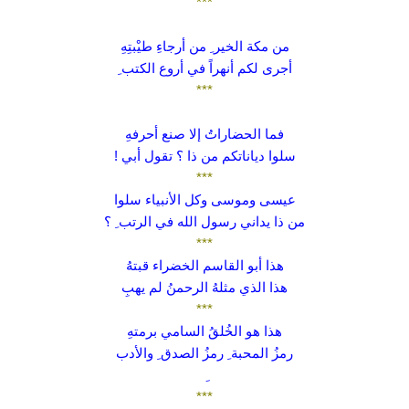
***
من مكة الخير ِ من أرجاءِ طيْبتِهِ
أجرى لكم أنهراً في أروع الكتب ِ
***
فما الحضاراتُ إلا صنع أحرفهِ
سلوا دياناتكم من ذا ؟ تقول أبي !
***
عيسى وموسى وكل الأنبياء سلوا
من ذا يداني رسول الله في الرتب ِ ؟
***
هذا أبو القاسم الخضراء قبتهُ
هذا الذي مثلهُ الرحمنُ لم يهبِ
***
هذا هو الخُلقُ السامي برمتهِ
رمزُ المحبة ِ رمزُ الصدق ِ والأدب
***