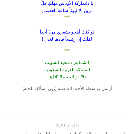
يا دانماركة الأوباش مهلكِ هلْ
ترينَ إلا ليوثاً ساعة الغضب ِ
***
لو كنتُ أهجو بشعري مرةً أحداً
لقلتُ إن رئيساً قادها لغبي !
***
الشــاعر / سعيد الشبيب
المملكة العربية السعودية
30 ذو الحجة 1426هـ
أرسل بواسطة الأخت الفاضلة (ربي اسألك الجنة)
NEXT STORY
الرسول الله _كأنك تراه _صلى الله عليه وسلم