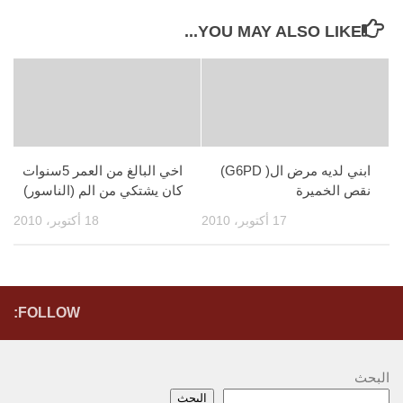
YOU MAY ALSO LIKE...
ابني لديه مرض ال( G6PD)
اخي البالغ من العمر 5سنوات
نقص الخميرة
كان يشتكي من الم (الناسور)
17 أكتوبر، 2010
18 أكتوبر، 2010
FOLLOW:
البحث
البحث