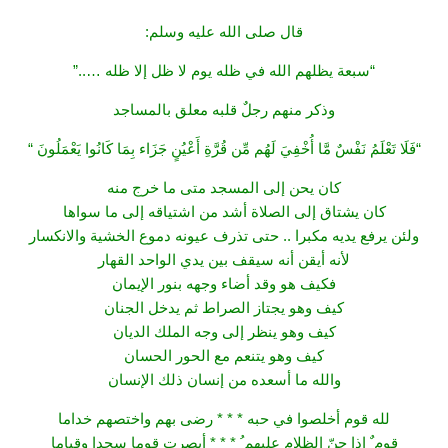
قال صلى الله عليه وسلم:
“سبعة يظلهم الله في ظله يوم لا ظل إلا ظله …..”
وذكر منهم رجلٌ قلبه معلق بالمساجد
“فَلَا تَعْلَمُ نَفْسٌ مَّا أُخْفِيَ لَهُم مِّن قُرَّةِ أَعْيُنٍ جَزَاء بِمَا كَانُوا يَعْمَلُونَ “
كان يحن إلى المسجد متى ما خرج منه
كان يشتاق إلى الصلاة أشد من اشتياقه إلى ما سواها
ولئن يرفع يديه مكبرا .. حتى تذرف عيونه دموع الخشية والانكسار
لأنه أيقن أنه سيقف بين يدي الواحد القهار
فكيف هو وقد أضاء وجهه بنور الإيمان
كيف وهو يجتاز الصراط ثم يدخل الجنان
كيف وهو ينظر إلى وجه الملك الديان
كيف وهو يتنعم مع الحور الحسان
والله ما أسعده من إنسان ذلك الإنسان
لله قوم أخلصوا في حبه * * * رضى بهم واختصهم خداما
قوم ٌ اذا جنّ الظلام عليهم ُ * * * أبصرت قوما سجدا وقياما