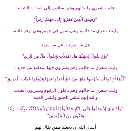
فليت شعري ما حالهم وهم يساقون إلى العذاب الشديد
“وَسِيقَ الَّذِينَ كَفَرُوا إِلَى جَهَنَّمَ زُمَراً”
وليت شعري ما حالهم وهم يلقون في جهنم وهي تزفر قائلة:
هل من مزيد ،، هل من مزيد
“يَوْمَ نَقُولُ لِجَهَنَّمَ هَلِ امْتَلَأْتِ وَتَقُولُ هَلْ مِن مَّزِيدٍ”
وليت شعري ما حالهم وهم يضربون فيها بمقامع من حديد ..
“كُلَّمَا أَرَادُوا أَن يَخْرُجُوا مِنْهَا مِنْ غَمٍّ أُعِيدُوا فِيهَا وَذُوقُوا عَذَابَ الْحَرِيقِ”
وليت شعري ما حالهم وهم يأكلون الزقوم ويشربون الصديد
والله إنهم لبئس الخلق ولبئس العبيد
“وَلَوْ تَرَىَ إِذْ وُقِفُواْ عَلَى النَّارِ فَقَالُواْ يَا لَيْتَنَا نُرَدُّ وَلاَ نُكَذِّبَ بِآيَاتِ رَبِّنَا
وَنَكُونَ مِنَ الْمُؤْمِنِينَ”
أسال الله ان يجعلنا ممن يقال لهم