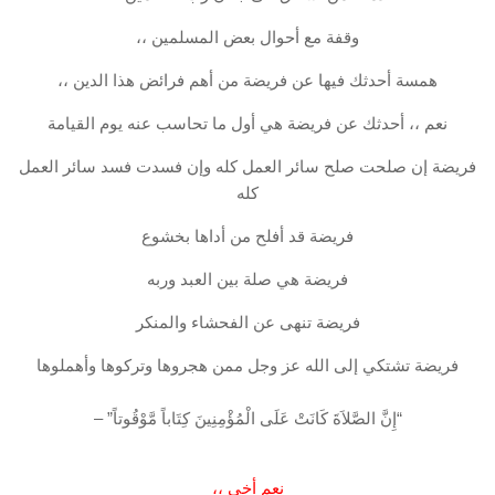
وقفة مع أحوال بعض المسلمين ،،
همسة أحدثك فيها عن فريضة من أهم فرائض هذا الدين ،،
نعم ،، أحدثك عن فريضة هي أول ما تحاسب عنه يوم القيامة
فريضة إن صلحت صلح سائر العمل كله وإن فسدت فسد سائر العمل
كله
فريضة قد أفلح من أداها بخشوع
فريضة هي صلة بين العبد وربه
فريضة تنهى عن الفحشاء والمنكر
فريضة تشتكي إلى الله عز وجل ممن هجروها وتركوها وأهملوها
“إِنَّ الصَّلاَةَ كَانَتْ عَلَى الْمُؤْمِنِينَ كِتَاباً مَّوْقُوتاً” –
نعم أخي ،،