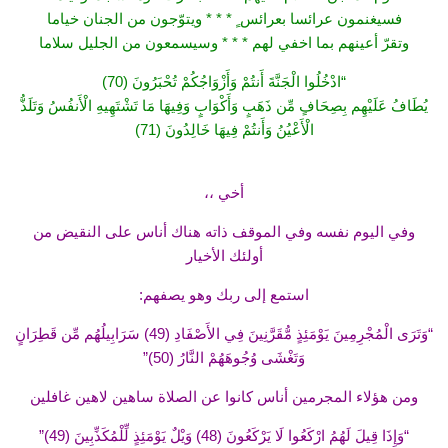
فسيغنمون عرائسا بعرائس ٍ * * * ويتوّجون من الجنان خياما
وتقرّ أعينهم بما اخفي لهم * * * وسيسمعون من الجليل سلاما
“ادْخُلُوا الْجَنَّةَ أَنتُمْ وَأَزْوَاجُكُمْ تُحْبَرُونَ (70)
يُطَافُ عَلَيْهِم بِصِحَافٍ مِّن ذَهَبٍ وَأَكْوَابٍ وَفِيهَا مَا تَشْتَهِيهِ الْأَنفُسُ وَتَلَذُّ
الْأَعْيُنُ وَأَنتُمْ فِيهَا خَالِدُونَ (71)
أخي ،،
وفي اليوم نفسه وفي الموقف ذاته هناك أناس على النقيض من
أولئك الأخيار
استمع إلى ربك وهو يصفهم:
“وَتَرَى الْمُجْرِمِينَ يَوْمَئِذٍ مُّقَرَّنِينَ فِي الأَصْفَادِ (49) سَرَابِيلُهُم مِّن قَطِرَانٍ
وَتَغْشَى وُجُوهَهُمْ النَّارُ (50)”
ومن هؤلاء المجرمين أناس كانوا عن الصلاة ساهين لاهين غافلين
“وَإِذَا قِيلَ لَهُمُ ارْكَعُوا لَا يَرْكَعُونَ (48) وَيْلٌ يَوْمَئِذٍ لِّلْمُكَذِّبِينَ (49)”