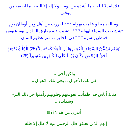
فلا إله إلا الله ،، ما أشده من يوم .. ولا إله إلا الله ،، ما أصعبه من
موقف ..
يوم القيامة لو علمت بهوله * * * لفررت من أهل ومن أوطان يوم
تششققت السماء لهوله * * * وتشيب فيه مفارق الولدان يوم عبوس
قمطرير شره * * * في الخلق منتشر عظيم الشان
“وَيَوْمَ تَشَقَّقُ السَّمَاء بِالْغَمَامِ وَنُزِّلَ الْمَلَائِكَةُ تَنزِيلاً (25) الْمُلْكُ يَوْمَئِذٍ
الْحَقُّ لِلرَّحْمَنِ وَكَانَ يَوْماً عَلَى الْكَافِرِينَ عَسِيراً (26)”
ولكن أخي ،،
في تلك الأحوال ،، وفي تلك الأهوال ..
هناك أناس قد اطمأنت نفوسهم وقلوبهم وأمنوا حر ذلك اليوم
وشدائده ..
أتدري من هم ؟؟؟!!!
إنهم الذين تفيئوا ظل الرحمن يوم لا ظل إلا ظله ..