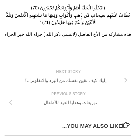
(ادْخُلُوا الْجَنَّةَ أَنتُمْ وَأَزْوَاجُكُمْ تُحْبَرُونَ (70)
يُطَافُ عَلَيْهِم بِصِحَافٍ مِّن ذَهَبٍ وَأَكْوَابٍ وَفِيهَا مَا تَشْتَهِيهِ الْأَنفُسُ وَتَلَذُّ
الْأَعْيُنُ وَأَنتُمْ فِيهَا خَالِدُونَ (71) ”
هذه مشاركه من الأخ الفاضل (لاتنسى ذكر الله ) جزاه الله خير الجزاء
NEXT STORY
إليك كيف تقين نفسك من البرد والانفلونزا..؟
PREVIOUS STORY
توزيعات وهدايا العيد للأطفال
YOU MAY ALSO LIKE...