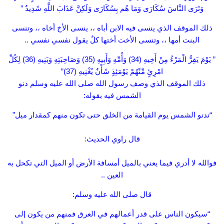
وَتَرَى النَّاسَ سُكَارَى وَمَا هُم بِسُكَارَى وَلَكِنَّ عَذَابَ اللَّهِ شَدِيدٌ ”
ذلك الموقف الذي ينسى فيه الابن أباه ،، ينسى الأخ أخاه ،، وتنسى
البنت أمها ،، وتنسى الأخت أختها كلٌ يقول نفسي نفسي ..
” يَوْمَ يَفِرُّ الْمَرْءُ مِنْ أَخِيهِ (34) وَأُمِّهِ وَأَبِيهِ (35) وَصَاحِبَتِهِ وَبَنِيهِ (36) لِكُلِّ
امْرِئٍ مِّنْهُمْ يَوْمَئِذٍ شَأْنٌ يُغْنِيهِ (37)”
ذلك الموقف الذي وصف رسول الله صلى الله عليه وسلم دنو
الشمس فيه بقوله:
“تدنو الشمس يوم القيامة من الخلق حتى تكون منهم كمقدار ميل”
قال راوي الحديث:
فوالله لا أدري فيما يعني بالميل أمسافة الأرض أو الميل التي تكحل به
العين ..
قال صلى الله عليه وسلم:
“سيكون الناس على قدر أعمالهم في العرق فمنهم من يكون إلى