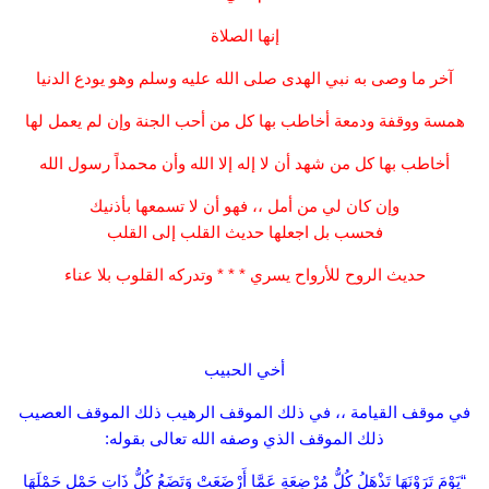
إنها الصلاة
آخر ما وصى به نبي الهدى صلى الله عليه وسلم وهو يودع الدنيا
همسة ووقفة ودمعة أخاطب بها كل من أحب الجنة وإن لم يعمل لها
أخاطب بها كل من شهد أن لا إله إلا الله وأن محمداً رسول الله
وإن كان لي من أمل ،، فهو أن لا تسمعها بأذنيك
فحسب بل اجعلها حديث القلب إلى القلب
حديث الروح للأرواح يسري * * * وتدركه القلوب بلا عناء
أخي الحبيب
في موقف القيامة ،، في ذلك الموقف الرهيب ذلك الموقف العصيب
ذلك الموقف الذي وصفه الله تعالى بقوله:
“يَوْمَ تَرَوْنَهَا تَذْهَلُ كُلُّ مُرْضِعَةٍ عَمَّا أَرْضَعَتْ وَتَضَعُ كُلُّ ذَاتِ حَمْلٍ حَمْلَهَا