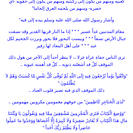
كعبيه ومنهم من يكون إلى ركبتيه ومنهم من يكون إلى حقويه -أي
خصره- ومنهم من يلجمه العرق إلجاما”
وأشار رسول الله صلى الله عليه وسلم بيده إلى فيه”
مقام المذنبين غداً عسير * * * إذا ما النار قربها القدير وقد نسفت
جبال الأرض نسفاً * * * ويبست البحور فلا بحور وبرزت الجحيم لكل
عبد * * * على أهل المعاد لها زفير
ترى الناس حفاة عراة غرلا ،، لا ينظر أحداً إلى الآخر من هول ذلك
الموقف كلٌ قد أشغلته ذنوبه .. كلٌ قد أهمته عيوبه ..
“وَاتَّقُواْ يَوْماً تُرْجَعُونَ فِيهِ إِلَى اللّهِ ثُمَّ تُوَفَّى كُلُّ نَفْسٍ مَّا كَسَبَتْ وَهُمْ لاَ
يُظْلَمُونَ “
ذلك الموقف الذي فيه تصير قلوب العباد ..
“لَدَى الْحَنَاجِرِ كَاظِمِينَ” من خوفهم مغمومين مكروبين مهمومين ..
“وَوُضِعَ الْكِتَابُ فَتَرَى الْمُجْرِمِينَ مُشْفِقِينَ مِمَّا فِيهِ وَيَقُولُونَ يَا وَيْلَتَنَا
مَالِ هَذَا الْكِتَابِ لَا يُغَادِرُ صَغِيرَةً وَلَا كَبِيرَةً إِلَّا أَحْصَاهَا وَوَجَدُوا مَا عَمِلُوا
حَاضِراً وَلَا يَظْلِمُ رَبُّكَ أَحَداً “