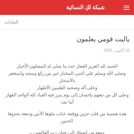
شبكة لكِ النسائية
Skip to content
العبادات
ياليت قومي يعلمون
22 أكتوبر، 2005
الحمد لله العزيز الغفار عدد ما صلى له المصلون الأخيار
وصلى الله وسلم على النبي المختار خير من ركع وسجد واستغفر
بالأسحار
وعلى آله وصحبه الطيبين الأطهار
وعلى كل من تبعهم بإحسان إلى يوم يبرز فيه العباد لله الواحد القهار
أما بعد:
هذه همسة من قلب حزين ووقفة عتاب ملؤها الأنين ودمعة يحدوها
الحنين
دمعة من اشتاق الى جنان رب العالمين ،،