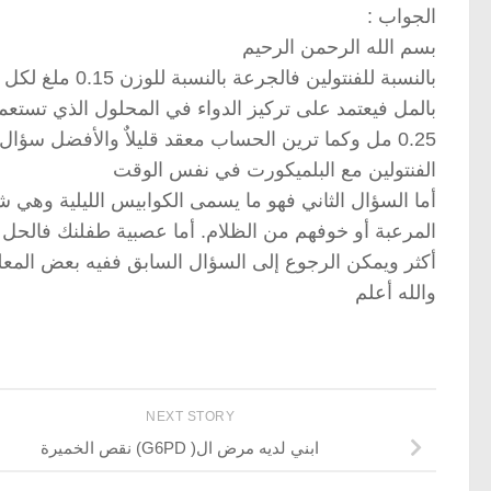
الجواب :
بسم الله الرحمن الرحيم
0.25 مل وكما ترين الحساب معقد قليلاٌ والأفضل س
الفنتولين مع البلميكورت في نفس الوقت
أما السؤال الثاني فهو ما يسمى الكوابيس الليلية وهي 
المرعبة أو خوفهم من الظلام. أما عصبية طفلنك فالحل ف
أكثر ويمكن الرجوع إلى السؤال السابق ففيه بعض المعلومات lakii.com/vb/showthread.php?t=171501
والله أعلم
NEXT STORY
ابني لديه مرض ال( G6PD) نقص الخميرة