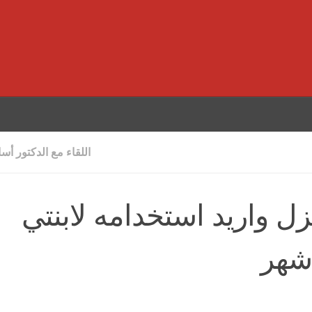
اللقاء مع الدكتور أس
زل واريد استخدامه لابنتي
اشهر