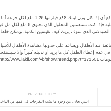
بالنسبة للفنتولين فالجرعة بالنسبة للوزن 0.15 ملغ لكل كغ أي إذا كان وزن ابنتك 8كغ فيلزمها 
بالمل فيعتمد على تركيز الدواء في المحلول الذي تستعمليه فإذا كنت تستعملين المحلول الذ
ؤال الصيدلاني الذي سوف يريك كيف تقيسين الكمية. ويمكن خلط
شائعة عند الأطفال ويساعد على حدوثها مشاهدة الأطفال للأشياء
ي عدم إعطاء الطفل كل ما يريد أو تدليله كثيراً وإلا سيستفحل
http://www.
PREVIOUS STORY
ابنتي تعانى من وجود ما يشبه التقرحات فى فمها من الداخل