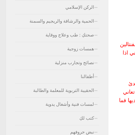
الركن الإسلامي
الحمية والرشاقة والريجيم والسمنة
صحتكِ : طب وعلاج ووقاية
نتالين
همسات زوجية
ي اذا
نصائح وتجارب منزلية
أطفالنا
دئ
الحقيبة التربوية للمعلمة والطالبة
تعاني
ها فما
لمسات فنية وأشغال يدوية
كتب لكِ
نبض حروفهم