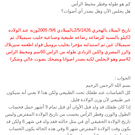
كم هو طوله وقطر محيط الرأس
هل يجلس الآن وهل يصدر أي أصوات؟
تاريخ الميلاد بالهجري 2/5/1426بالميلادي 9/6/ 2005وزنه عند الولاده
2كيلو بالنسبه للرضاعه رضاعه طبيعية وصناعية حليب سيميلاك ثم
سيميلاك غين ثم استبدلته مؤخرا بحليب بروميل قولد اطعمه سيريلاك
والرز المصري واللبن الزبادي طوله من الراس 60سم ومحيط الراس
42سم وهو لايجلس لكنه يصدر اصواتا ويضحك بصوت عالي وشكرا
الجواب :
بسم الله الرحمن الرحيم
كل القياسات عند طفلك تحت الطبيعي ولكن هذا لا يعني أنه سيكون
غير طبيعي لأن وزن الولادة قليل
إذا كان طفلك قد ولد قبل الأوان أي قبل تمام 9 أشهر حمل فحساب
الطول والوزن وقطر الرأس يحسب من تاريخ الولادة المفترض وليس
تاريخ الولادة الحقيقي أي في مثل حالته فقد ولد في شهر 6 ولكن قد
يكون وقت الولادة المفترض شهر 8 وفي هذه الحالة يكون الحساب