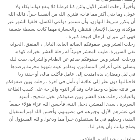
وأخيراً: رحلت العشر الأول ولئن كنا فرطنا فلا ينفع ذواتنا بكاء ولا
عويل، وما بقي أكثر مما فات، فلنري الله من أنفسنا خيراً، فالله الله
أن يتكرر شريط التهاون، وأن تستمر دواعي الكسل، فلقيا الشهر غير
مؤكدة، ورحيل الإنسان مُنتظر، والخسارة مهما كانت بسيطة ضعيفة
فهي في ميزان الرجال قبيحة كبيرة .
رحلت العشر وبين صفوفكم الصائم العابد، الباذل ، المنفق، الجواد،
نقي السريرة، طيب المعشر فهنيئاً له رحلة العشر بخيرات كهذه،
ورحلت العشر وبين صفوفكم صائم عن الطعام والشراب، يبيت ليله
يتسلى على أعراض المسلمين، وتقامر عينه شهوة محرمة يرصدها
في ليل رمضان، يده امتدت إلى عامل فأكلت ماله، أو حفنة ربا
فاجتالتها دون نظر إلى عاقبة أو تأمل في آخرة . رحلت وبين صفوفكم
من فاتته صلوات وجماعات وقد آثر النوم والراحة على كسب الطاعة
والعبادة، رحلت هذه العشر وبين صفوفكم بخيل شحيح ، أسود
السريرة ، سيئ المعشر، دخيل النية، فأحسن الله عزاء هؤلاء جميعاً
في عشرهم الأول، وجبرهم في مصيبتهم، وأحسن الله لهم استقبال
البقية، وجعلهم في ما يستقبلون خيراً مما ودعوا. والله المسؤول أن
يصلح نياتنا، وأن يغفر لنا .
مشعل بن عبد العزيز الفلاحي