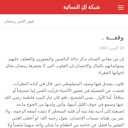
شبكة لكِ النسائية
Skip to content
شهر الخير رمضان
وقفـــة ..
18 أكتوبر، 2003
إن من معاني الصيام تذكر حالة البائسين والمعوزين والعطف عليهم
ومواساتهم بالمال والإحسان،إن القلوب التي لا يشعرها رمضان بحال
إخوانها الفقراء
قلوب يصدق فيها وصف المنفلوطي حين قال في كتابه النظرات:
فتشت عن الفضيلة في قصور الأغنياء فرأيت الغني إما شحيحاً أو
متلافاً، أما الأول ـ يعني الشحيح ـ فلو كان جار البيت فاطمة رضي الله
عنها وسمع في جوف الليل أنينها، وأنين ولديها من الجوع ما مد
إصبعيه إلى أذنيه ثقة منه أن قلبه المتحجّر لا تنفذه أشعة الرحمة ، ولا
تمر بين طياته نسمات الإحسان، يقول رحمه الله: لو أعطى الغني
الفقير ما فضل عن حاجته من الطعام ما شكى واحد منهما سُقماً ولا