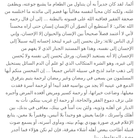
ألما، لقد كان جديراً به أن يتناول من الطعام ما يشبع جوعته، ويطفئ
غلته، ولكنه كان محباً لنفسه مغالياً بها فضم إلى مائدته ما اختلسه من
صحفة الفقير فعاقبه الله على قسوته بالبطنة … إلى أن قال رحمه
الله تعالى: لا أستطيع أن أتصوّر أن الإنسان إنسان حتى أراه محسناً
لأني لا أعتمد فصلاً صحيحاً بين الإنسان والحيوان إلا الإحسان، وإني
أرى الناس ثلاثة: رجل يحسن إلى غيره ليتخذ إحسانه إليه سبيلاً إلى
الإحسان إلى نفسه، وهذا هو المستبد الجبار الذي لا يفهم من
الإحسان إلا أنه يستعبد الإنسان، ورجل يُحسن إلى نفسه ولا يُحسن
إلى غيره، وهو الشره المتكالب الذي لو علم أن الدم السائل يستحيل
إلى ذهب جامد لذبح في سبيله الناس جميعاً … إن المحسن منكم أيها
المسلمون من يسعى في رمضان وغير رمضان لرحمة يتيم يترقرق
الدمع في عينيه ألا يجد من يواسيه فقد أبيه! أو لرحمة أسرة فقدت
معيلها، وضاعت خيراتها، أو رحمة كسير ومريض أقعده المرض وأجبره
على نزف دموع الفقر والحاجة، أو رحمة أخ غريب بينكم، نأت به
الديار عن أهلـه وذويه، ولئن بت آمناً في بيتك، معافى في بدنك، بين
أهلك وأسرتك ، فإنما يعيش هو وحيداً بلا أنيس، وفقيراً بلا معين، يتابع
الإعلام فيرى صورة يهودي يهدّم بيته، ومأوى أسرته، أو يسمع صوت
قنبلة أطاحت ببعض أهله أشلاء مفرقة، فإن لم نكن هؤلاء فما أجدر
وصف المنفلوطي بنا.