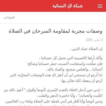
شبكة لكِ النسائية
Skip to content
العبادات
وصفات مجربة لمقاومة السرحان في الصلاة
3 يناير، 2005
إن الصلاة عماد الدين ،
وأكاد أراها كالصينية التي تحمل كل حسناتنا ،
فإن صلُحت واستقامت أحسنت حمل حسناتنا وصالح
أعمالنا….والعكس صحيح، والعياذ بالله .
لذا أرجو ان تسمحي لي أن أنقل لك هذه الوصفات المجرَّبة، التي
أرجو أن ينفعك الله تعالى بها:
– إنني حين أدخل الخلاء بالقدم اليُسرى لأتوضأ وأقول: ” أعوذ بالله من
الخُبث والخبائث” ، وأنا حاضرة الذهن والقلب،
وحين أتوضأ وأنا أفكر في أنني مُقبلة على الصلاة ولقاء رب العالمين،