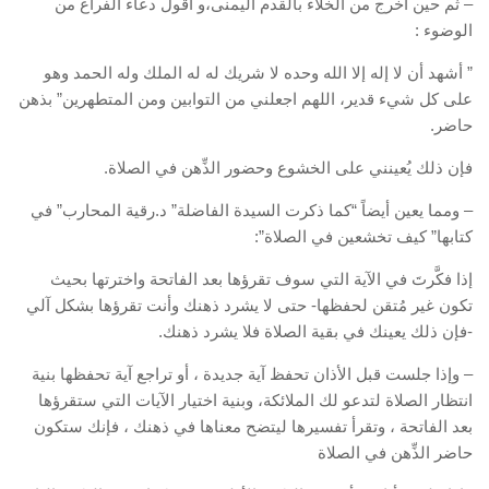
– ثم حين أخرج من الخلاء بالقدم اليمنى،و أقول دعاء الفراغ من
الوضوء :
” أشهد أن لا إله إلا الله وحده لا شريك له له الملك وله الحمد وهو
على كل شيء قدير، اللهم اجعلني من التوابين ومن المتطهرين” بذهن
حاضر.
فإن ذلك يُعينني على الخشوع وحضور الذِّهن في الصلاة.
– ومما يعين أيضاً “كما ذكرت السيدة الفاضلة” د.رقية المحارب” في
كتابها” كيف تخشعين في الصلاة”:
إذا فكَّرتَ في الآية التي سوف تقرؤها بعد الفاتحة واخترتها بحيث
تكون غير مُتقن لحفظها- حتى لا يشرد ذهنك وأنت تقرؤها بشكل آلي
-فإن ذلك يعينك في بقية الصلاة فلا يشرد ذهنك.
– وإذا جلست قبل الأذان تحفظ آية جديدة ، أو تراجع آية تحفظها بنية
انتظار الصلاة لتدعو لك الملائكة، وبنية اختيار الآيات التي ستقرؤها
بعد الفاتحة ، وتقرأ تفسيرها ليتضح معناها في ذهنك ، فإنك ستكون
حاضر الذِّهن في الصلاة