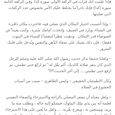
فإذا علِمت أنك قرأت في الركعة الأولى سورة كذا، وفي الركعة الثانية
سورة (كذا) فإنك نادرا ًما يختلط عليك الأمر بخصوص عدد الركعات
التي صليتها .
– وإذا أحسنت اختيار المكان الذي تصلي فيه، فاخترت مكان دافىء
في الشتاء، وبارد في الصيف، واتخذت امامك سُترة ، وكنت بعيدا ًعن
الضوضاء قدر الإمكان ، ودهنت عِطرا ًمُنعِشا ً( للنساء في البيوت
فقط) ، فإن ذلك يعينك على صفاء الذّهن والنفس ويُدخل على قلبك
السرور .
– ولعلنا جميعا نذكر حديث رسول الله صلى الله عليه وسلم للرجل
الذي كان ينقر صلاته كالديك، ألم يقُل له:” ثم اركع حتى تطمئن، ثم
ارفع حتى تطمئن…. إلى آخر الحديث؟!!!”
وكأن الاطمئنان الحقيقي – وليس الظاهري – سبب من أسباب
الخشوع في الصلاة .
– ولعل معناه أن يشعر المصلي بالراحة والاسترخاء والصفاء النفسي
لعلمه أنه بين يدَي ملِك الملوك، فيشكو إليه حاله ، ويطلب منه ما
يريد، ويستعين به ، ويفرح بقُربه….. ولعل ما يُعين على هذا الاسترخاء