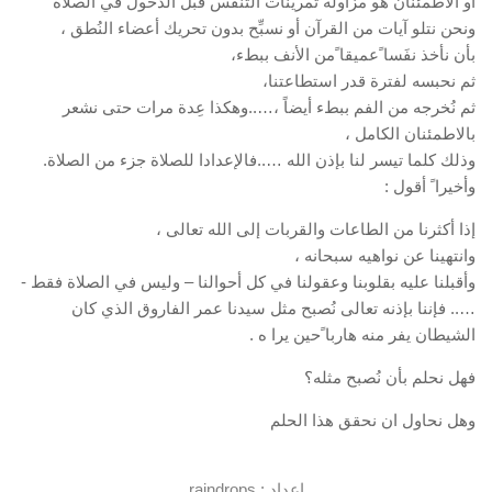
أو الاطمئنان هو مزاولة تمرينات التنفُّس قبل الدخول في الصلاة
ونحن نتلو آيات من القرآن أو نسبِّح بدون تحريك أعضاء النُطق ،
بأن نأخذ نفَسا ًعميقا ًمن الأنف ببطء،
ثم نحبسه لفترة قدر استطاعتنا،
ثم نُخرجه من الفم ببطء أيضاً ،…..وهكذا عِدة مرات حتى نشعر
بالاطمئنان الكامل ،
وذلك كلما تيسر لنا بإذن الله …..فالإعدادا للصلاة جزء من الصلاة.
وأخيرا ً أقول :
إذا أكثرنا من الطاعات والقربات إلى الله تعالى ،
وانتهينا عن نواهيه سبحانه ،
وأقبلنا عليه بقلوبنا وعقولنا في كل أحوالنا – وليس في الصلاة فقط -
….. فإننا بإذنه تعالى نُصبح مثل سيدنا عمر الفاروق الذي كان
الشيطان يفر منه هاربا ًحين يرا ه .
فهل نحلم بأن نُصبح مثله؟
وهل نحاول ان نحقق هذا الحلم
إعداد : raindrops