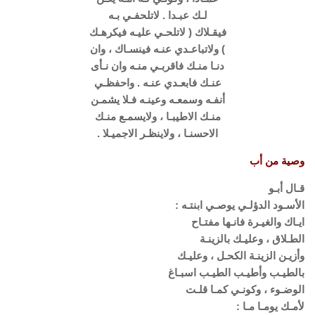
لـك عبـدا . لاتلحفـي بـه
فيقـلاك ( لاتلحـي عليـه فيكرهـك
) ولاتباعـدي عنـه فينسـاك ، وان
دنـا منـك فاقربـي منـه وان نـأى
عنـك فابعـدي عنـه . واحفظـي
أنفـه وسمعـه وعينـه فـلا يشمـن
منـك الاطيبـا ، ولايسمـع منـك
الاحسنـا ، ولاينظـر الاجميـلا .
وصية من أب
قـال أبـو
الأسـود الدؤلـي يوصـي ابنتـه :
ايـاك والغيـرة فانـها مفتـاح
الطـلاق ، وعليـك بالزينـة
وأزيـن الزينـة الكحـل ، وعليـك
بالطيـب وأطيـب الطيـب اسبـاغ
الوضـوء ، وكونـي كمـا قلـت
لأمـك يومـا مـا :