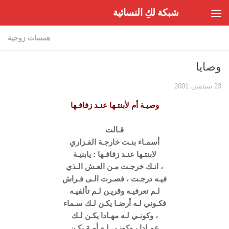
شبكة لكِ النسائية
Skip to content
همسات زوجية
وصايا
23 سبتمبر، 2001
وصيـة أم لأبنتـها عنـد زفافـها
قـالت
أسمـاء بنـت خارجـة الفـزاري
لابنتـها عنـد زفافـها : يابنيـة
، انـك خرجـت مـن العـش الـذي
فيـه درجـت ، فصـرت الـى فـراش
لـم تعرفيـه وقريـن لـم تألفيـه
فكـوني لـه أرضـا يكـن لـك سـماء
، وكونـي لـه مهـادا يكـن لـك
عمـادا ، وكونـي لـه أمـة يكـن