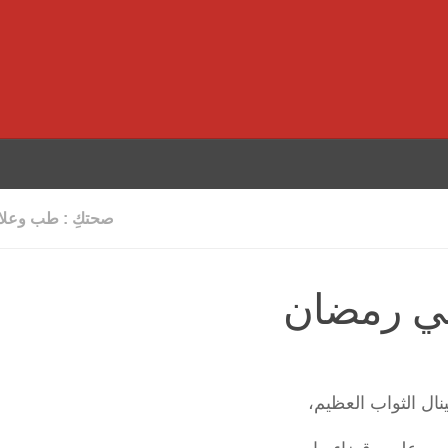
صحتكِ : طب وعلاج
في رمضان
ال الثواب العظيم،