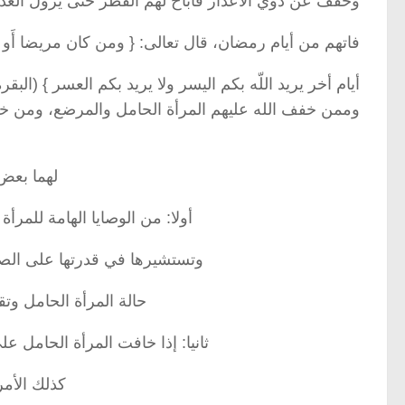
وخفف عن ذوي الأعذار فأباح لهم الفطر حتى يزول العذر
فاتهم من أيام رمضان، قال تعالى: { ومن كان مريضا أَو
أيام أخر يريد اللّه بكم اليسر ولا يريد بكم العسر } (البقرة: من 
وممن خفف الله عليهم المرأة الحامل والمرضع، ومن خلا
لهما بعض 
أولا: من الوصايا الهامة للمرأ
وتستشيرها في قدرتها على الصي
حالة المرأة الحامل وتق
ثانيا: إذا خافت المرأة الحامل 
كذلك الأمر