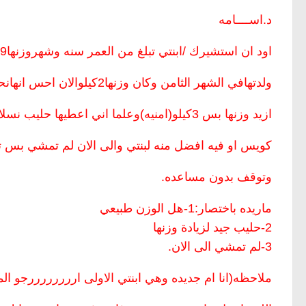
د.اســــامه
اود ان استشيرك /ابنتي تبلغ من العمر سنه وشهروزنها9كيلوعلماانني
ولدتهافي الشهر الثامن وكان وزنها2كيلوالان احس انهانحيفه جدا وودي
ازيد وزنها بس 3كيلو(امنيه)وعلما اني اعطيها حليب نسلاك ماادري اذاكان
كويس او فيه افضل منه لبنتي والى الان لم تمشي بس
وتوقف بدون مساعده.
ماريده باختصار:1-هل الوزن طبيعي
2-حليب جيد لزيادة وزنها
3-لم تمشي الى الان.
ملاحظه(انا ام جديده وهي ابنتي الاولى اررررررررجو ال