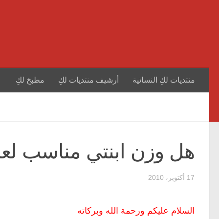
منتديات لكِ النسائية
أرشيف منتديات لكِ
مطبخ لكِ
هل وزن ابنتي مناسب لعم
17 أكتوبر، 2010
السلام عليكم ورحمة الله وبركاته