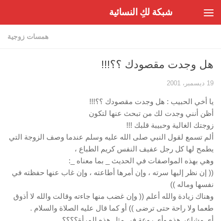
شبكة لكِ النسائية
Skip to content
همسات زوجية
هل وجدت مقصودك ؟؟!!!
19 ديسمبر، 2001
يا أخي الحبيب : هل وجدت مقصودك ؟؟!!!
أظن أنني وجدت لك من تبحث عنها لتكون
زوجتك الغالية وحبيبة قلبك !!!
ألم تسمع لقول النبي صلى الله عليه وسلم عندما وصف الزوجة التي
يطمح لها كل رجل عفيف النفس كريم الطباع ،
وهي بهذه المواصفات في الحديث _ بما معناه _:
(( إن نظر إليها سرته ، وإن أمرها أطاعته ، وإن غاب عنها حفظته في
نفسها وماله ))
وهناك زيادة والله أعلم (( وإن غضب منها جاءته وقالت والله لا أذوق
طعما ولا راحة حتى ترضى )) أو كما قال عليه الصلاة والسلام .
أي مشاعر هذه وأي روعة في مثل هذه المرأة؟؟؟؟