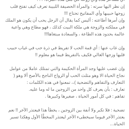
إن نظر اليها سرته : والمرأة الحصيفة اللبيبة تعرف كيف تفتح قلب
زوجها حبيبها وأي المفاتيح تحتاج !!!
وإن أمرها أطاعته : أليس كما يقال أن الرجل يحب أن يكون هو الملك
في مملكته والزوجة هي ملكة البيت كذلك ، فهو مطاع وهي واعية
عالمة بحدود هذه الطاعة ، والسعادة مبتغاها!!!
وإن غاب عنها : أي قمة الحب لا تفريط في ذرة حب في غياب حبيب
قلبها وزجها الغالي فكيف بالتفريط فيما هو معلوم !!
وإن غضب عليها وجد المرأة الحكيمة والتي تمتلك عاملا من عوامل
نجاح الحياة الا وهو مثلث الحب أو الزواج الناجح بالأصح ألا وهو (
التعارف والتفاهم والتضحية )،، تمعنوا في هذه الكلمات :
تعارف : بأن يعرف كل واحد من الزوجين ما له وما عليه.
تفاهم : في كل أمور الحياة ، صغيرها وكبيرها .
تضحية : فلا تكبر ولا أنفة بين الزوجين ، يخطأ هذا فيعتذر الآخر !! نعم
يعتذر الآخر فيوما سيخطىء الآخر ليعتذر المخطْأ الأول وهكذا تسير
الحياة…