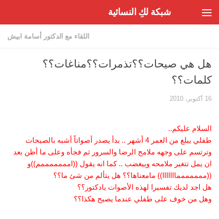
شبكة لكِ النسائية
Skip to content
اللقاء مع الدكتور أسامة ابيش
هل هي صيحات؟؟تذمرات؟؟مناغات؟؟
كلمات؟؟
16 أكتوبر، 2010
السلام عليكم..
طفلي يبلغ من العمر 4 أشهر .. بدأ يصدر أصواتاً أشبه بالصيحات
وترتسم على وجهه ملامح الرضا والسرور ثم فجأه وعلى ما أظن بعد
ان يمل تتغير ملامحه وييغضب .. كما انه يقول ((امممممممم))و
((مممممممااااااا)) مامعناها؟؟ هل يتألم من شئ ما؟؟
هل اجد لديك تفسيرا لهذه الأصوات يادكتور؟؟
وهل من خوف على طفلي عندما يصيح هكذا؟؟