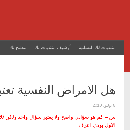
منتديات لكِ النسائية
أرشيف منتديات لكِ
مطبخ لكِ
هل الامراض النفسية تعتب
5 يوليو، 2010
س – كم هو سؤالي واضح ولا يعتبر سؤال واحد ولكن ثلا
الاول بودي اعرف