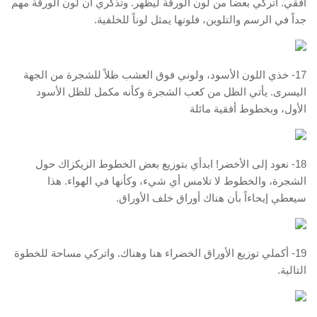
أفقي. أتركي بعضاً من لون الورقة ليظهر. وتذكري أن لون الورقة مهم
جداً في الرسم والتلوين، فلونها يمثل لوناً للخلفية.
17- خذي اللون الأسود، ولوني فوق العشب ظلاً للشجرة من الجهة
اليسرى. يأتي الظل من كعب الشجرة وكأنه مكمل للظل الأسود
الأول، وبخطوط أفقية مائلة
18- نعود إلى الأخضر! ابدأي بتوزيع بعض الخطوط الزيكزاك حول
الشجرة، والخطوط لا تلامس أي شيء، وكأنها في الهواء. هذا
سيعطي إيحاءاً بأن هناك أوراق خلف الأوراق.
19- أكملي توزيع الأوراق الخضراء هنا وهناك. واتركي مساحة للخطوة
التالية.