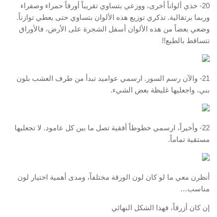
20- خذي ألواناً أخرى، ووزعي بتساوي تقريباً أورقاً حمراء وصفراء
وربما برتقالية. تذكري توزيع هذه الألوان بتساوي حتى يعطي توازناً.
وضعي بعضاً من هذه الألوان أسفل الشجرة على الأرض، فالأوراق
تتساقط بالطبع!!
21- والآن رسم السور. ارسمي عواميد تبدأ من طرف العشب بلون
بني، واجعليها غليظة بعض الشيء.
22- وأخيراً، ارسمي خطوطاً أفقية تصل ما بين كل عامود. لا تجعليها
مستقية تماماً.
أنظرن معي ما لو كان لون الورقة مختلفاً، ومدى أهمية اختيار لون
مناسب…
إن كان أزرقاً، فهذا الشكل النهائي