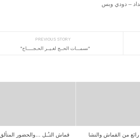
داد – دودي وبس
PREVIOUS STORY
*نسمـــات الحــج لغـيــر الحـجـــــاج*
رائع من القماش والنشا
قماش التـُـل …والحضور المتألق