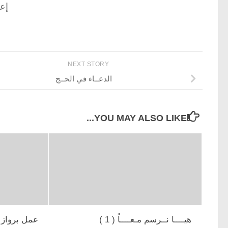
إع
NEXT STORY
الدعــاء في الحــج
YOU MAY ALSO LIKE...
هيــــا نــرسم مـعــــاً ( 1 )
عمل برواز 