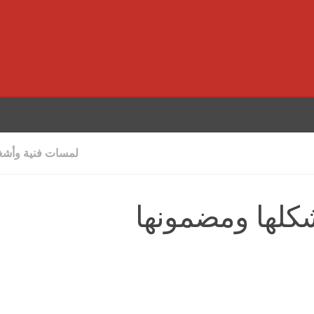
لمسات فنية وأشغا
شكلها ومضمونها