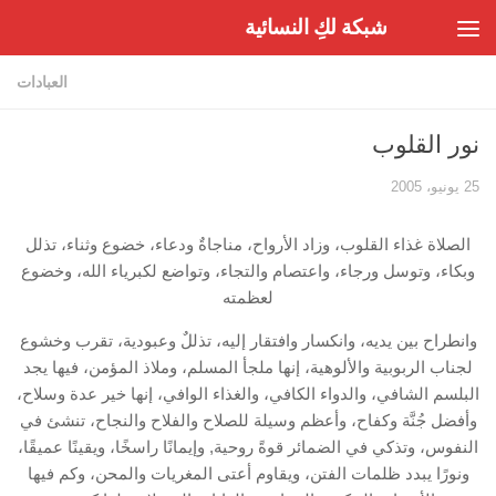
شبكة لكِ النسائية
Skip to content
العبادات
نور القلوب
25 يونيو، 2005
الصلاة غذاء القلوب، وزاد الأرواح، مناجاةٌ ودعاء، خضوع وثناء، تذلل
وبكاء، وتوسل ورجاء، واعتصام والتجاء، وتواضع لكبرياء الله، وخضوع
لعظمته
وانطراح بين يديه، وانكسار وافتقار إليه، تذللٌ وعبودية، تقرب وخشوع
لجناب الربوبية والألوهية، إنها ملجأ المسلم، وملاذ المؤمن، فيها يجد
البلسم الشافي، والدواء الكافي، والغذاء الوافي، إنها خير عدة وسلاح،
وأفضل جُنَّة وكفاح، وأعظم وسيلة للصلاح والفلاح والنجاح، تنشئ في
النفوس، وتذكي في الضمائر قوةً روحية, وإيمانًا راسخًا، ويقينًا عميقًا،
ونورًا يبدد ظلمات الفتن، ويقاوم أعتى المغريات والمحن، وكم فيها