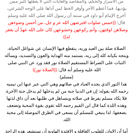
من الأسرار والحكم، والمقاصد والغايات التي لا يعقلها كثير ممن
يؤديها، فما أعظم الأجر وأوفر الخظ لمن أداها على الوجه الشرعي،
أخرج الإمام أبو داود في سننه أن رسول الله صلى الله عليه وسلم
قال:
((خمس صلوات افترضهن الله عز و جل، من أحسن وضوءهن
وصلاهن لوقتهن، وأتم ركوعهن وخشوعهن كان على الله عهدٌ أن يغفر
له))
الصلاة صلة بين العبد وربه، ينقطع فيها الإنسان عن شواغل الحياة،
ويتجه بكيانه كله إلى ربه، يستمد منه الهداية والعون والتسديد، ويسأله
الثبات على الصراط المستقيم الصلاة نور فقد ورد عن النبي صلى
الله عليه وسلم أنه قال:
((الصلاة نور))
(مسلم)
هذا النور الذي يجده العباد في صلاتهم وهي التي عبر عنها ابن تيميه
رحمه الله بقوله: إن في الدنيا جنة من لم يدخلها لم يدخل جنة الآخرة.
فلا يكاد مسلم يفرط في صلاته ويتساهل في طلبها بعد أن ذاق لذتها
وهذه اللذة كما قال ابن القيم رحمه الله تقوى بقوة المحبة وتضعف
بضعفها. لذا ينبغي للمسلم أن يسعى في الطرق الموصلة إلى محبة
الله.
أما آن الاوان للقلوب الغافلة و الافئدة الهاوية أن تستشعر هذه الراحة