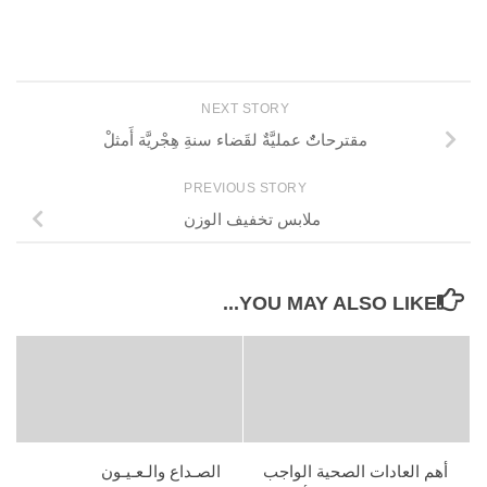
NEXT STORY
مقترحاتٌٌ عمليَّةٌ لقَضاء سنةِ هِجْريَّة أَمثلْ
PREVIOUS STORY
ملابس تخفيف الوزن
YOU MAY ALSO LIKE...
أهم العادات الصحية الواجب
الصـداع والـعـيـون