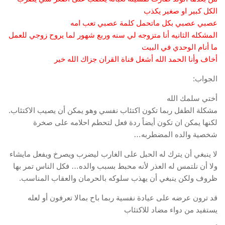
الكل كبير او صغير يكذب
عصبي عصبي بكل ماتحمل كلمة عصبي تعب امه
المشكله الثانيه أنا متزوجه لي سنه وربع شهور لما يروح زوجي للعمل
ما أنام الوحدي في البيت
أخاف وأنا الحمد الله أشغل قناة القران جزاك الله خير
الجواب:
أختي سلمك الله
مشكلة الطفل ربما تكون اكتئاب نفسي وهو يمكن أن يصيب الاكتئاب.
لكنها يمكن ان تكون أيضاً ردة فعل لتحطم احلامه على صخرة
شخصية والده المضطربه…
لا ينبغي أن يترك له الحبل على الغارب ليضرب ويصرخ ويفعل مايشاء
ولا أن نلتمس له العذر لأنه محبط بسبب والده… فكل الناس تمر بها
ظروف ولكن ينبغي أن يهذب سلوكه بالحرمان والعقاب المناسب.
قد ترون عرضه على عيادة نفسية ربما باح بمالا تعرفون أو لعله
يستفيد من دواء مضاد للاكتئاب