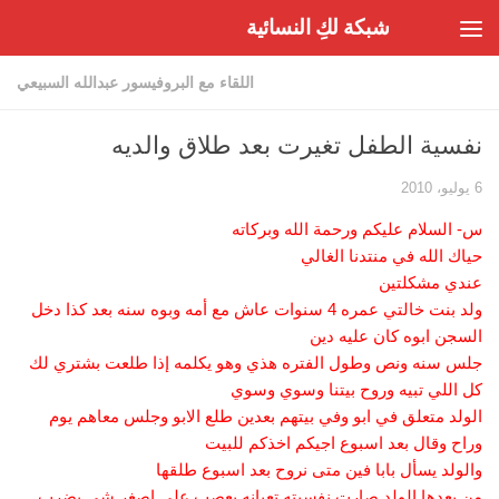
شبكة لكِ النسائية
Skip to content
اللقاء مع البروفيسور عبدالله السبيعي
نفسية الطفل تغيرت بعد طلاق والديه
6 يوليو، 2010
س- السلام عليكم ورحمة الله وبركاته
حياك الله في منتدنا الغالي
عندي مشكلتين
ولد بنت خالتي عمره 4 سنوات عاش مع أمه وبوه سنه بعد كذا دخل
السجن ابوه كان عليه دين
جلس سنه ونص وطول الفتره هذي وهو يكلمه إذا طلعت بشتري لك
كل اللي تبيه وروح بيتنا وسوي وسوي
الولد متعلق في ابو وفي بيتهم بعدين طلع الابو وجلس معاهم يوم
وراح وقال بعد اسبوع اجيكم اخذكم للبيت
والولد يسأل بابا فين متى نروح بعد اسبوع طلقها
من بعدها الولد صارت نفسيته تعبانه يعصب على اصغر شي يضرب