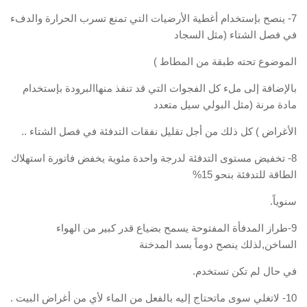
7- ينصح بإستخدام أغطية الأرضيات التي تمنع تسرب الحرارة والدفء
في فصل الشتاء (مثل السجاد
الموضوع تحته طبقة من المطاط )
بالإضافة إلى ملء كل الفجوات التي قد تنفذ منهاالبرودة بإستخدام
مادة مرنة (مثل البولي سيل متعدد
الأغراض ) كل ذلك من أجل تقليل نفقات التدفئة في فصل الشتاء ..
8- تخفيض مستوى التدفئة لدرجة واحدة مئوية يخفض فاتورة استهلاك
الطاقة للتدفئة بنحو 15%
سنوياً.
9-طراز المدفأة المفتوحة يسمح بضياع قدر كبير من الهواء
الساخن,لذلك ينصح دوماً بسد المدخنة
في حال لم تكن تستخدم.
10- لاتغلي سوى ماتحتاج إليه بالفعل من الماء لأي من أغراض البيت .